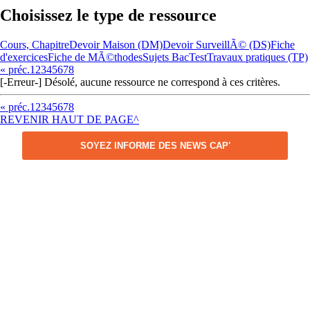
Choisissez le type de ressource
Cours, Chapitre
Devoir Maison (DM)
Devoir SurveillÃ© (DS)
Fiche
d'exercices
Fiche de MÃ©thodes
Sujets Bac
Test
Travaux pratiques (TP)
« préc.
1
2
3
4
5
6
7
8
[-Erreur-] Désolé, aucune ressource ne correspond à ces critères.
« préc.
1
2
3
4
5
6
7
8
REVENIR HAUT DE PAGE^
SOYEZ INFORME DES NEWS CAP'