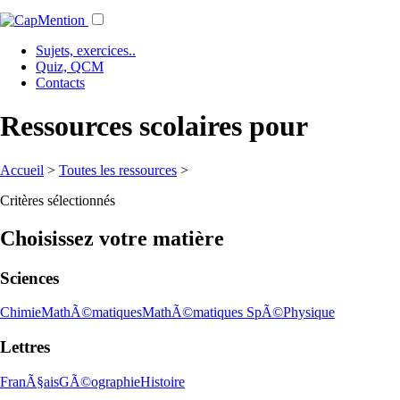
Sujets, exercices..
Quiz, QCM
Contacts
Ressources scolaires pour
Accueil
>
Toutes les ressources
>
Critères sélectionnés
Choisissez votre matière
Sciences
Chimie
MathÃ©matiques
MathÃ©matiques SpÃ©
Physique
Lettres
FranÃ§ais
GÃ©ographie
Histoire