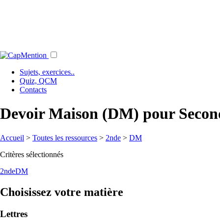
Sujets, exercices..
Quiz, QCM
Contacts
Devoir Maison (DM) pour Secon
Accueil
>
Toutes les ressources
>
2nde
>
DM
Critères sélectionnés
2nde
DM
Choisissez votre matière
Lettres