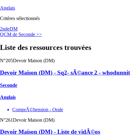
Anglais
Critères sélectionnés
2nde
DM
QCM de Seconde >>
Liste des ressources trouvées
N°205
Devoir Maison (DM)
Devoir Maison (DM) - Sq2- sÃ©ance 2 - whodunnit
Seconde
Anglais
ComprÃ©hension - Orale
N°261
Devoir Maison (DM)
Devoir Maison (DM) - Liste de vidÃ©os