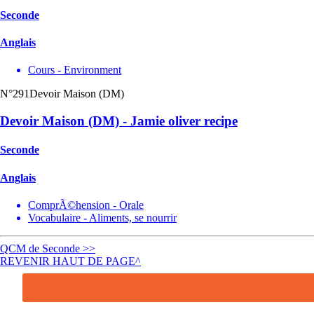
Seconde
Anglais
Cours - Environment
N°291
Devoir Maison (DM)
Devoir Maison (DM) - Jamie oliver recipe
Seconde
Anglais
ComprÃ©hension - Orale
Vocabulaire - Aliments, se nourrir
QCM de Seconde >>
REVENIR HAUT DE PAGE^