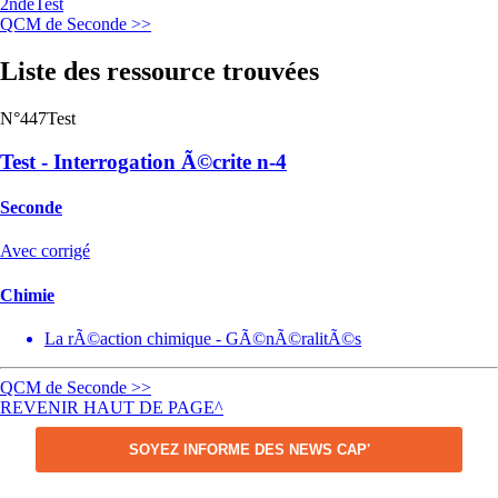
2nde
Test
QCM de Seconde >>
Liste des ressource trouvées
N°447
Test
Test - Interrogation Ã©crite n-4
Seconde
Avec corrigé
Chimie
La rÃ©action chimique - GÃ©nÃ©ralitÃ©s
QCM de Seconde >>
REVENIR HAUT DE PAGE^
SOYEZ INFORME DES NEWS CAP'