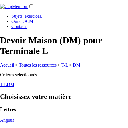
Sujets, exercices..
Quiz, QCM
Contacts
Devoir Maison (DM) pour
Terminale L
Accueil
>
Toutes les ressources
>
T-L
>
DM
Critères sélectionnés
T-L
DM
Choisissez votre matière
Lettres
Anglais