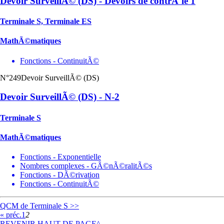
Devoir SurveillÃ© (DS) - Devoirs de contrÃ´le 1
Terminale S, Terminale ES
MathÃ©matiques
Fonctions - ContinuitÃ©
N°249
Devoir SurveillÃ© (DS)
Devoir SurveillÃ© (DS) - N-2
Terminale S
MathÃ©matiques
Fonctions - Exponentielle
Nombres complexes - GÃ©nÃ©ralitÃ©s
Fonctions - DÃ©rivation
Fonctions - ContinuitÃ©
QCM de Terminale S >>
« préc.
1
2
REVENIR HAUT DE PAGE^