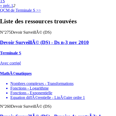
TS
« préc.
1
2
QCM de Terminale S >>
Liste des ressources trouvées
N°275
Devoir SurveillÃ© (DS)
Devoir SurveillÃ© (DS) - Ds n-3 nov 2010
Terminale S
Avec corrigé
MathÃ©matiques
Nombres complexes - Transformations
Fonctions - Logarithme
Fonctions - Exponentielle
Equation diffÃ©rentielle - LinÃ©aire ordre 1
N°260
Devoir SurveillÃ© (DS)