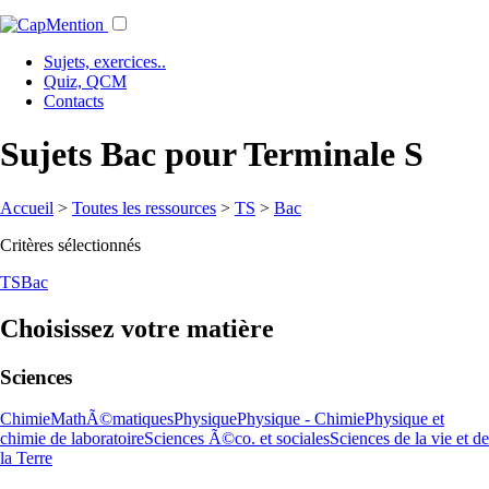
Sujets, exercices..
Quiz, QCM
Contacts
Sujets Bac pour Terminale S
Accueil
>
Toutes les ressources
>
TS
>
Bac
Critères sélectionnés
TS
Bac
Choisissez votre matière
Sciences
Chimie
MathÃ©matiques
Physique
Physique - Chimie
Physique et
chimie de laboratoire
Sciences Ã©co. et sociales
Sciences de la vie et de
la Terre