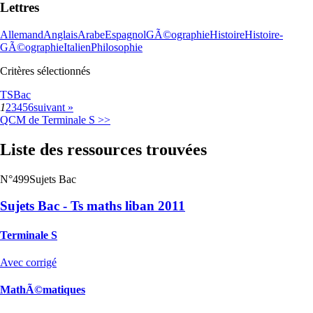
Lettres
Allemand
Anglais
Arabe
Espagnol
GÃ©ographie
Histoire
Histoire-
GÃ©ographie
Italien
Philosophie
Critères sélectionnés
TS
Bac
1
2
3
4
5
6
suivant »
QCM de Terminale S >>
Liste des ressources trouvées
N°499
Sujets Bac
Sujets Bac - Ts maths liban 2011
Terminale S
Avec corrigé
MathÃ©matiques