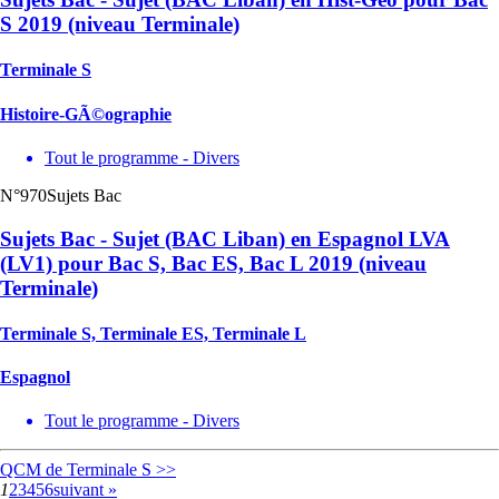
S 2019 (niveau Terminale)
Terminale S
Histoire-GÃ©ographie
Tout le programme - Divers
N°970
Sujets Bac
Sujets Bac - Sujet (BAC Liban) en Espagnol LVA
(LV1) pour Bac S, Bac ES, Bac L 2019 (niveau
Terminale)
Terminale S, Terminale ES, Terminale L
Espagnol
Tout le programme - Divers
QCM de Terminale S >>
1
2
3
4
5
6
suivant »