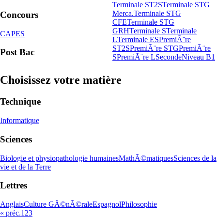
Terminale ST2S
Terminale STG
Merca.
Terminale STG
Concours
CFE
Terminale STG
GRH
Terminale S
Terminale
CAPES
L
Terminale ES
PremiÃ¨re
ST2S
PremiÃ¨re STG
PremiÃ¨re
Post Bac
S
PremiÃ¨re L
Seconde
Niveau B1
Choisissez votre matière
Technique
Informatique
Sciences
Biologie et physiopathologie humaines
MathÃ©matiques
Sciences de la
vie et de la Terre
Lettres
Anglais
Culture GÃ©nÃ©rale
Espagnol
Philosophie
« préc.
1
2
3