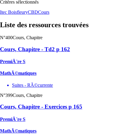
Critères sélectionnés
Itec Boisfleury
CBD
Cours
Liste des ressources trouvées
N°400
Cours, Chapitre
Cours, Chapitre - Td2 p 162
PremiÃ¨re S
MathÃ©matiques
Suites - RÃ©currente
N°399
Cours, Chapitre
Cours, Chapitre - Exercices p 165
PremiÃ¨re S
MathÃ©matiques