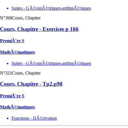
Suites - GÃ©omÃ©triques-arithmÃ©tiques
N°398
Cours, Chapitre
Cours, Chapitre - Exercices p 166
PremiÃ¨re S
MathÃ©matiques
Suites - GÃ©omÃ©triques-arithmÃ©tiques
N°321
Cours, Chapitre
Cours, Chapitre - Tp2.p98
PremiÃ¨re S
MathÃ©matiques
Fonctions - DÃ©rivation