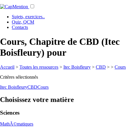
Sujets, exercices..
Quiz, QCM
Contacts
Cours, Chapitre de CBD (Itec
Boisfleury) pour
Accueil
>
Toutes les ressources
>
Itec Boisfleury
>
CBD
>
>
Cours
Critères sélectionnés
Itec Boisfleury
CBD
Cours
Choisissez votre matière
Sciences
MathÃ©matiques