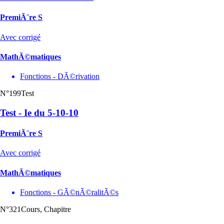
PremiÃ¨re S
Avec corrigé
MathÃ©matiques
Fonctions - DÃ©rivation
N°199
Test
Test - Ie du 5-10-10
PremiÃ¨re S
Avec corrigé
MathÃ©matiques
Fonctions - GÃ©nÃ©ralitÃ©s
N°321
Cours, Chapitre