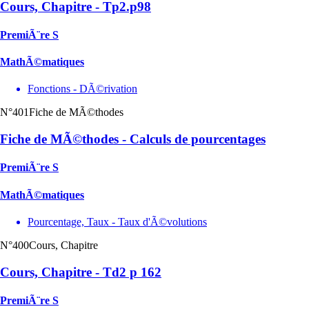
Cours, Chapitre - Tp2.p98
PremiÃ¨re S
MathÃ©matiques
Fonctions - DÃ©rivation
N°401
Fiche de MÃ©thodes
Fiche de MÃ©thodes - Calculs de pourcentages
PremiÃ¨re S
MathÃ©matiques
Pourcentage, Taux - Taux d'Ã©volutions
N°400
Cours, Chapitre
Cours, Chapitre - Td2 p 162
PremiÃ¨re S