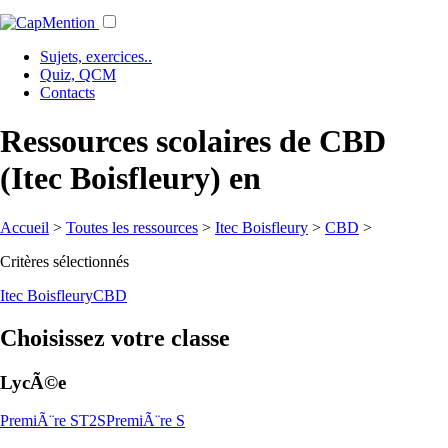
Sujets, exercices..
Quiz, QCM
Contacts
Ressources scolaires de CBD
(Itec Boisfleury) en
Accueil
>
Toutes les ressources
>
Itec Boisfleury
>
CBD
>
Critères sélectionnés
Itec Boisfleury
CBD
Choisissez votre classe
LycÃ©e
PremiÃ¨re ST2S
PremiÃ¨re S