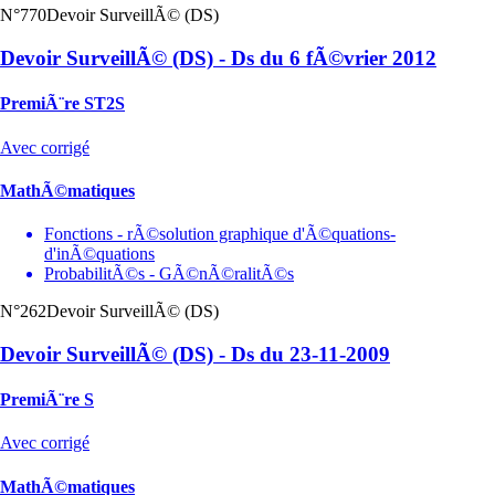
N°770
Devoir SurveillÃ© (DS)
Devoir SurveillÃ© (DS) - Ds du 6 fÃ©vrier 2012
PremiÃ¨re ST2S
Avec corrigé
MathÃ©matiques
Fonctions - rÃ©solution graphique d'Ã©quations-
d'inÃ©quations
ProbabilitÃ©s - GÃ©nÃ©ralitÃ©s
N°262
Devoir SurveillÃ© (DS)
Devoir SurveillÃ© (DS) - Ds du 23-11-2009
PremiÃ¨re S
Avec corrigé
MathÃ©matiques