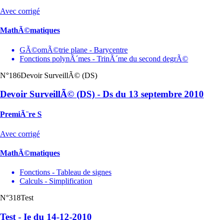
Avec corrigé
MathÃ©matiques
GÃ©omÃ©trie plane - Barycentre
Fonctions polynÃ´mes - TrinÃ´me du second degrÃ©
N°186
Devoir SurveillÃ© (DS)
Devoir SurveillÃ© (DS) - Ds du 13 septembre 2010
PremiÃ¨re S
Avec corrigé
MathÃ©matiques
Fonctions - Tableau de signes
Calculs - Simplification
N°318
Test
Test - Ie du 14-12-2010