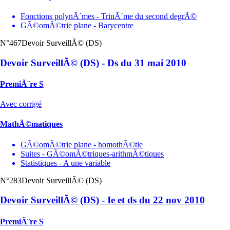
Fonctions polynÃ´mes - TrinÃ´me du second degrÃ©
GÃ©omÃ©trie plane - Barycentre
N°467
Devoir SurveillÃ© (DS)
Devoir SurveillÃ© (DS) - Ds du 31 mai 2010
PremiÃ¨re S
Avec corrigé
MathÃ©matiques
GÃ©omÃ©trie plane - homothÃ©tie
Suites - GÃ©omÃ©triques-arithmÃ©tiques
Statistiques - A une variable
N°283
Devoir SurveillÃ© (DS)
Devoir SurveillÃ© (DS) - Ie et ds du 22 nov 2010
PremiÃ¨re S