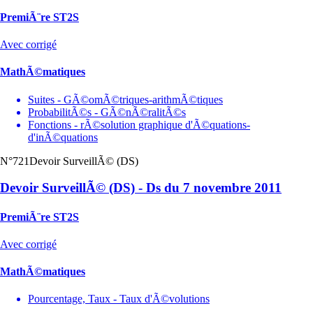
PremiÃ¨re ST2S
Avec corrigé
MathÃ©matiques
Suites - GÃ©omÃ©triques-arithmÃ©tiques
ProbabilitÃ©s - GÃ©nÃ©ralitÃ©s
Fonctions - rÃ©solution graphique d'Ã©quations-
d'inÃ©quations
N°721
Devoir SurveillÃ© (DS)
Devoir SurveillÃ© (DS) - Ds du 7 novembre 2011
PremiÃ¨re ST2S
Avec corrigé
MathÃ©matiques
Pourcentage, Taux - Taux d'Ã©volutions