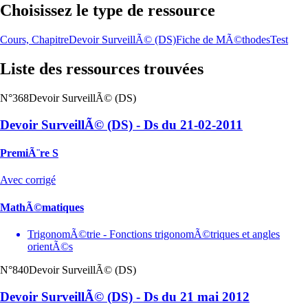
Choisissez le type de ressource
Cours, Chapitre
Devoir SurveillÃ© (DS)
Fiche de MÃ©thodes
Test
Liste des ressources trouvées
N°368
Devoir SurveillÃ© (DS)
Devoir SurveillÃ© (DS) - Ds du 21-02-2011
PremiÃ¨re S
Avec corrigé
MathÃ©matiques
TrigonomÃ©trie - Fonctions trigonomÃ©triques et angles
orientÃ©s
N°840
Devoir SurveillÃ© (DS)
Devoir SurveillÃ© (DS) - Ds du 21 mai 2012