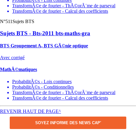
ProbabilitÃ©s - Lois continues
TransformÃ©e de fourier - ThÃ©orÃ¨me de parseval
TransformÃ©e de fourier - Calcul des coefficients
N°511
Sujets BTS
Sujets BTS - Bts-2011 bts-maths-gra
BTS Groupement A, BTS GÃ©nie optique
Avec corrigé
MathÃ©matiques
ProbabilitÃ©s - Lois continues
ProbabilitÃ©s - Conditionnelles
TransformÃ©e de fourier - ThÃ©orÃ¨me de parseval
TransformÃ©e de fourier - Calcul des coefficients
REVENIR HAUT DE PAGE^
SOYEZ INFORME DES NEWS CAP'