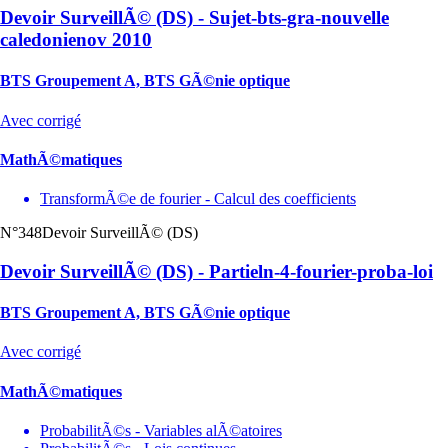
Devoir SurveillÃ© (DS) - Sujet-bts-gra-nouvelle
caledonienov 2010
BTS Groupement A, BTS GÃ©nie optique
Avec corrigé
MathÃ©matiques
TransformÃ©e de fourier - Calcul des coefficients
N°348
Devoir SurveillÃ© (DS)
Devoir SurveillÃ© (DS) - Partieln-4-fourier-proba-loi
BTS Groupement A, BTS GÃ©nie optique
Avec corrigé
MathÃ©matiques
ProbabilitÃ©s - Variables alÃ©atoires