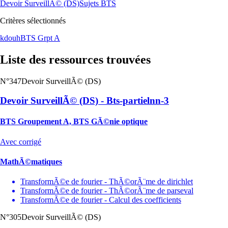
Devoir SurveillÃ© (DS)
Sujets BTS
Critères sélectionnés
kdouh
BTS Grpt A
Liste des ressources trouvées
N°347
Devoir SurveillÃ© (DS)
Devoir SurveillÃ© (DS) - Bts-partielnn-3
BTS Groupement A, BTS GÃ©nie optique
Avec corrigé
MathÃ©matiques
TransformÃ©e de fourier - ThÃ©orÃ¨me de dirichlet
TransformÃ©e de fourier - ThÃ©orÃ¨me de parseval
TransformÃ©e de fourier - Calcul des coefficients
N°305
Devoir SurveillÃ© (DS)