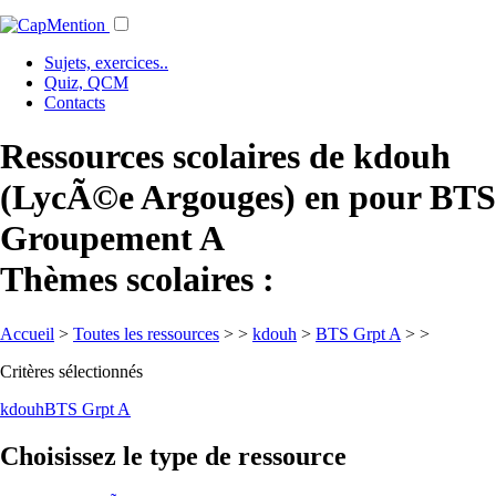
Sujets, exercices..
Quiz, QCM
Contacts
Ressources scolaires de kdouh
(LycÃ©e Argouges) en pour BTS
Groupement A
Thèmes scolaires :
Accueil
>
Toutes les ressources
>
>
kdouh
>
BTS Grpt A
>
>
Critères sélectionnés
kdouh
BTS Grpt A
Choisissez le type de ressource