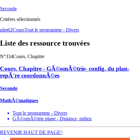
Seconde
Critères sélectionnés
ulm62
Cours
Tout le programme - Divers
Liste des ressource trouvées
N°334
Cours, Chapitre
Cours, Chapitre - GÃ©omÃ©trie- config. du plan-
repÃ¨re coordonnÃ©es
Seconde
MathÃ©matiques
Tout le programme - Divers
GÃ©omÃ©trie plane - Distance, milieu
REVENIR HAUT DE PAGE^