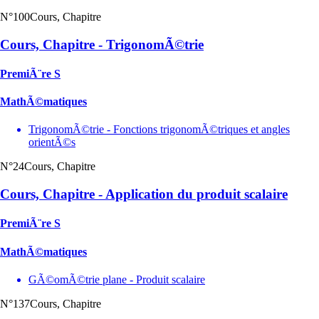
N°100
Cours, Chapitre
Cours, Chapitre - TrigonomÃ©trie
PremiÃ¨re S
MathÃ©matiques
TrigonomÃ©trie - Fonctions trigonomÃ©triques et angles
orientÃ©s
N°24
Cours, Chapitre
Cours, Chapitre - Application du produit scalaire
PremiÃ¨re S
MathÃ©matiques
GÃ©omÃ©trie plane - Produit scalaire
N°137
Cours, Chapitre