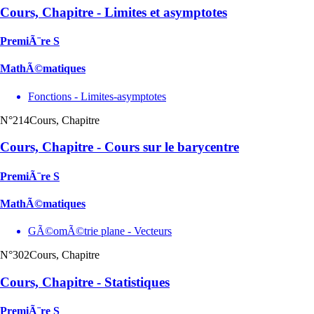
Cours, Chapitre - Limites et asymptotes
PremiÃ¨re S
MathÃ©matiques
Fonctions - Limites-asymptotes
N°214
Cours, Chapitre
Cours, Chapitre - Cours sur le barycentre
PremiÃ¨re S
MathÃ©matiques
GÃ©omÃ©trie plane - Vecteurs
N°302
Cours, Chapitre
Cours, Chapitre - Statistiques
PremiÃ¨re S