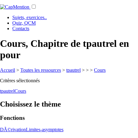
Sujets, exercices..
Quiz, QCM
Contacts
Cours, Chapitre de tpautrel en
pour
Accueil
>
Toutes les ressources
>
tpautrel
>
>
>
Cours
Critères sélectionnés
tpautrel
Cours
Choisissez le thème
Fonctions
DÃ©rivation
Limites-asymptotes