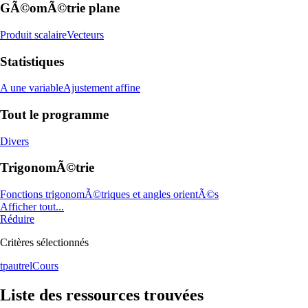
GÃ©omÃ©trie plane
Produit scalaire
Vecteurs
Statistiques
A une variable
Ajustement affine
Tout le programme
Divers
TrigonomÃ©trie
Fonctions trigonomÃ©triques et angles orientÃ©s
Afficher tout...
Réduire
Critères sélectionnés
tpautrel
Cours
Liste des ressources trouvées