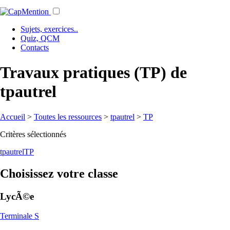
Sujets, exercices..
Quiz, QCM
Contacts
Travaux pratiques (TP) de
tpautrel
Accueil
>
Toutes les ressources
>
tpautrel
>
TP
Critères sélectionnés
tpautrel
TP
Choisissez votre classe
LycÃ©e
Terminale S