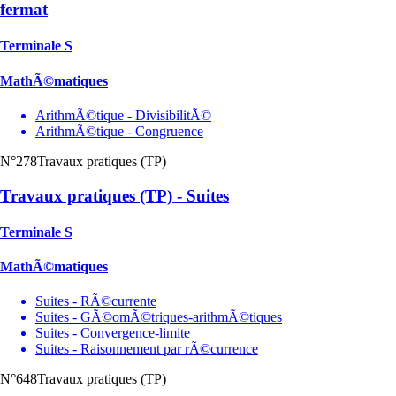
fermat
Terminale S
MathÃ©matiques
ArithmÃ©tique - DivisibilitÃ©
ArithmÃ©tique - Congruence
N°278
Travaux pratiques (TP)
Travaux pratiques (TP) - Suites
Terminale S
MathÃ©matiques
Suites - RÃ©currente
Suites - GÃ©omÃ©triques-arithmÃ©tiques
Suites - Convergence-limite
Suites - Raisonnement par rÃ©currence
N°648
Travaux pratiques (TP)