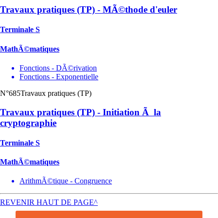
Travaux pratiques (TP) - MÃ©thode d'euler
Terminale S
MathÃ©matiques
Fonctions - DÃ©rivation
Fonctions - Exponentielle
N°685
Travaux pratiques (TP)
Travaux pratiques (TP) - Initiation Ã la
cryptographie
Terminale S
MathÃ©matiques
ArithmÃ©tique - Congruence
REVENIR HAUT DE PAGE^