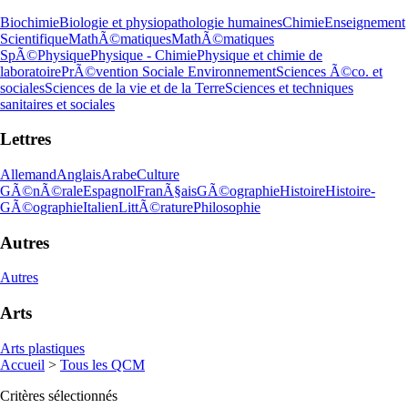
Biochimie
Biologie et physiopathologie humaines
Chimie
Enseignement
Scientifique
MathÃ©matiques
MathÃ©matiques
SpÃ©
Physique
Physique - Chimie
Physique et chimie de
laboratoire
PrÃ©vention Sociale Environnement
Sciences Ã©co. et
sociales
Sciences de la vie et de la Terre
Sciences et techniques
sanitaires et sociales
Lettres
Allemand
Anglais
Arabe
Culture
GÃ©nÃ©rale
Espagnol
FranÃ§ais
GÃ©ographie
Histoire
Histoire-
GÃ©ographie
Italien
LittÃ©rature
Philosophie
Autres
Autres
Arts
Arts plastiques
Accueil
>
Tous les QCM
Critères sélectionnés