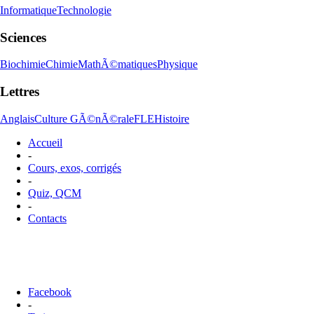
Informatique
Technologie
Sciences
Biochimie
Chimie
MathÃ©matiques
Physique
Lettres
Anglais
Culture GÃ©nÃ©rale
FLE
Histoire
Accueil
-
Cours, exos, corrigés
-
Quiz, QCM
-
Contacts
Facebook
-