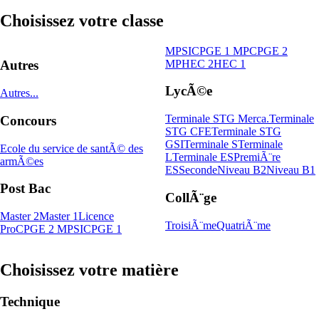
Choisissez votre classe
MPSI
CPGE 1 MP
CPGE 2
MP
HEC 2
HEC 1
Autres
LycÃ©e
Autres...
Terminale STG Merca.
Terminale
Concours
STG CFE
Terminale STG
GSI
Terminale S
Terminale
Ecole du service de santÃ© des
L
Terminale ES
PremiÃ¨re
armÃ©es
ES
Seconde
Niveau B2
Niveau B1
Post Bac
CollÃ¨ge
Master 2
Master 1
Licence
TroisiÃ¨me
QuatriÃ¨me
Pro
CPGE 2 MPSI
CPGE 1
Choisissez votre matière
Technique