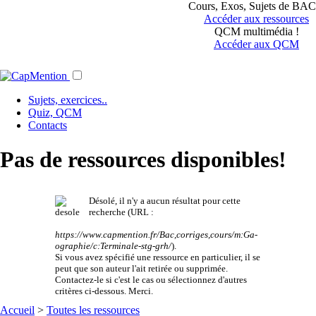
Cours, Exos, Sujets de BAC.
Accéder aux ressources
QCM multimédia !
Accéder aux QCM
Sujets, exercices..
Quiz, QCM
Contacts
Pas de ressources disponibles!
Désolé, il n'y a aucun résultat pour cette
recherche (URL :
https://www.capmention.fr/Bac,corriges,cours/m:Ga-
ographie/c:Terminale-stg-grh/
).
Si vous avez spécifié une ressource en particulier, il se
peut que son auteur l'ait retirée ou supprimée.
Contactez-le si c'est le cas ou sélectionnez d'autres
critères ci-dessous. Merci.
Accueil
>
Toutes les ressources