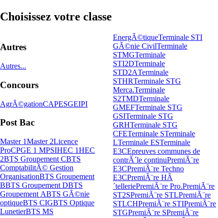
Choisissez votre classe
EnergÃ©tique
Terminale STI
GÃ©nie Civil
Terminale
Autres
STMG
Terminale
STI2D
Terminale
Autres...
STD2A
Terminale
STHR
Terminale STG
Concours
Merca.
Terminale
S2TMD
Terminale
AgrÃ©gation
CAPES
GEIPI
GMEF
Terminale STG
GSI
Terminale STG
Post Bac
GRH
Terminale STG
CFE
Terminale S
Terminale
Master 1
Master 2
Licence
L
Terminale ES
Terminale
Pro
CPGE 1 MPSI
HEC 1
HEC
E3C
Epreuves communes de
2
BTS Groupement C
BTS
contrÃ´le continu
PremiÃ¨re
ComptabilitÃ© Gestion
E3C
PremiÃ¨re Techno
Organisation
BTS Groupement
E3C
PremiÃ¨re HÃ
B
BTS Groupement D
BTS
´tellerie
PremiÃ¨re Pro.
PremiÃ¨re
Groupement A
BTS GÃ©nie
ST2S
PremiÃ¨re STL
PremiÃ¨re
optique
BTS CIG
BTS Optique
STLCH
PremiÃ¨re STI
PremiÃ¨re
Lunetier
BTS MS
STG
PremiÃ¨re S
PremiÃ¨re