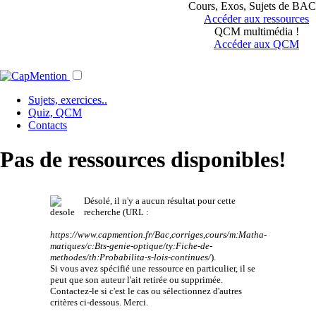
Cours, Exos, Sujets de BAC.
Accéder aux ressources
QCM multimédia !
Accéder aux QCM
Sujets, exercices..
Quiz, QCM
Contacts
Pas de ressources disponibles!
Désolé, il n'y a aucun résultat pour cette
recherche (URL :
https://www.capmention.fr/Bac,corriges,cours/m:Matha-
matiques/c:Bts-genie-optique/ty:Fiche-de-
methodes/th:Probabilita-s-lois-continues/
).
Si vous avez spécifié une ressource en particulier, il se
peut que son auteur l'ait retirée ou supprimée.
Contactez-le si c'est le cas ou sélectionnez d'autres
critères ci-dessous. Merci.