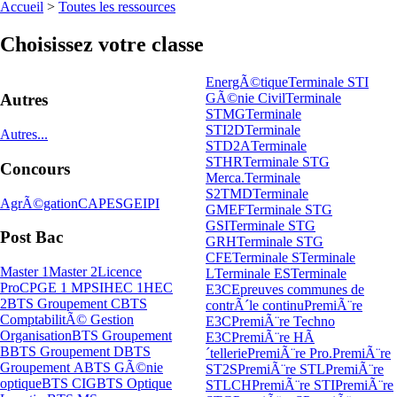
Accueil
>
Toutes les ressources
Choisissez votre classe
EnergÃ©tique
Terminale STI
GÃ©nie Civil
Terminale
Autres
STMG
Terminale
STI2D
Terminale
Autres...
STD2A
Terminale
STHR
Terminale STG
Concours
Merca.
Terminale
S2TMD
Terminale
AgrÃ©gation
CAPES
GEIPI
GMEF
Terminale STG
GSI
Terminale STG
Post Bac
GRH
Terminale STG
CFE
Terminale S
Terminale
Master 1
Master 2
Licence
L
Terminale ES
Terminale
Pro
CPGE 1 MPSI
HEC 1
HEC
E3C
Epreuves communes de
2
BTS Groupement C
BTS
contrÃ´le continu
PremiÃ¨re
ComptabilitÃ© Gestion
E3C
PremiÃ¨re Techno
Organisation
BTS Groupement
E3C
PremiÃ¨re HÃ
B
BTS Groupement D
BTS
´tellerie
PremiÃ¨re Pro.
PremiÃ¨re
Groupement A
BTS GÃ©nie
ST2S
PremiÃ¨re STL
PremiÃ¨re
optique
BTS CIG
BTS Optique
STLCH
PremiÃ¨re STI
PremiÃ¨re