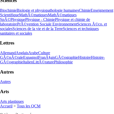
Sciences
Biochimie
Biologie et physiopathologie humaines
Chimie
Enseignement
Scientifique
MathÃ©matiques
MathÃ©matiques
SpÃ©
Physique
Physique - Chimie
Physique et chimie de
laboratoire
PrÃ©vention Sociale Environnement
Sciences Ã©co. et
sociales
Sciences de la vie et de la Terre
Sciences et techniques
sanitaires et sociales
Lettres
Allemand
Anglais
Arabe
Culture
GÃ©nÃ©rale
Espagnol
FranÃ§ais
GÃ©ographie
Histoire
Histoire-
GÃ©ographie
Italien
LittÃ©rature
Philosophie
Autres
Autres
Arts
Arts plastiques
Accueil
>
Tous les QCM