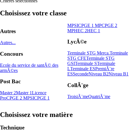
Critères sélectionnés
Choisissez votre classe
MPSI
CPGE 1 MP
CPGE 2
MP
HEC 2
HEC 1
Autres
LycÃ©e
Autres...
Terminale STG Merca.
Terminale
Concours
STG CFE
Terminale STG
GSI
Terminale S
Terminale
Ecole du service de santÃ© des
L
Terminale ES
PremiÃ¨re
armÃ©es
ES
Seconde
Niveau B2
Niveau B1
Post Bac
CollÃ¨ge
Master 2
Master 1
Licence
TroisiÃ¨me
QuatriÃ¨me
Pro
CPGE 2 MPSI
CPGE 1
Choisissez votre matière
Technique