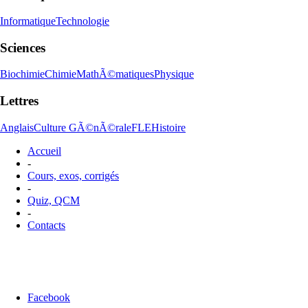
Informatique
Technologie
Sciences
Biochimie
Chimie
MathÃ©matiques
Physique
Lettres
Anglais
Culture GÃ©nÃ©rale
FLE
Histoire
Accueil
-
Cours, exos, corrigés
-
Quiz, QCM
-
Contacts
Facebook