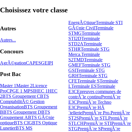
Choisissez votre classe
EnergÃ©tique
Terminale STI
GÃ©nie Civil
Terminale
Autres
STMG
Terminale
STI2D
Terminale
Autres...
STD2A
Terminale
STHR
Terminale STG
Concours
Merca.
Terminale
S2TMD
Terminale
AgrÃ©gation
CAPES
GEIPI
GMEF
Terminale STG
GSI
Terminale STG
Post Bac
GRH
Terminale STG
CFE
Terminale S
Terminale
Master 1
Master 2
Licence
L
Terminale ES
Terminale
Pro
CPGE 1 MPSI
HEC 1
HEC
E3C
Epreuves communes de
2
BTS Groupement C
BTS
contrÃ´le continu
PremiÃ¨re
ComptabilitÃ© Gestion
E3C
PremiÃ¨re Techno
Organisation
BTS Groupement
E3C
PremiÃ¨re HÃ
B
BTS Groupement D
BTS
´tellerie
PremiÃ¨re Pro.
PremiÃ¨re
Groupement A
BTS GÃ©nie
ST2S
PremiÃ¨re STL
PremiÃ¨re
optique
BTS CIG
BTS Optique
STLCH
PremiÃ¨re STI
PremiÃ¨re
Lunetier
BTS MS
STG
PremiÃ¨re S
PremiÃ¨re