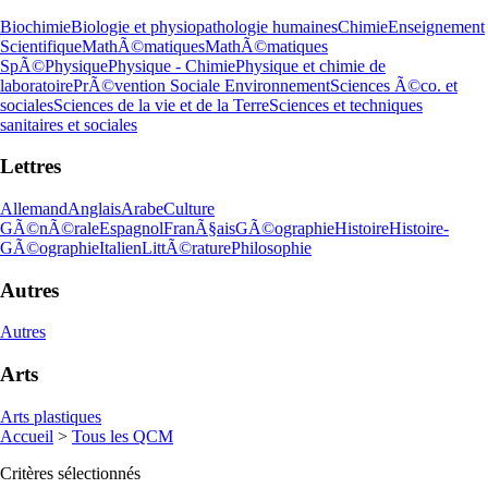
Biochimie
Biologie et physiopathologie humaines
Chimie
Enseignement
Scientifique
MathÃ©matiques
MathÃ©matiques
SpÃ©
Physique
Physique - Chimie
Physique et chimie de
laboratoire
PrÃ©vention Sociale Environnement
Sciences Ã©co. et
sociales
Sciences de la vie et de la Terre
Sciences et techniques
sanitaires et sociales
Lettres
Allemand
Anglais
Arabe
Culture
GÃ©nÃ©rale
Espagnol
FranÃ§ais
GÃ©ographie
Histoire
Histoire-
GÃ©ographie
Italien
LittÃ©rature
Philosophie
Autres
Autres
Arts
Arts plastiques
Accueil
>
Tous les QCM
Critères sélectionnés