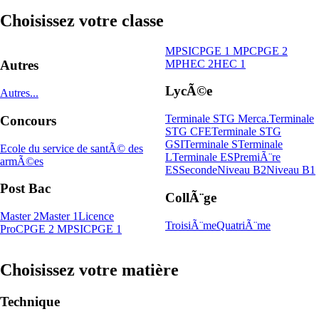
Choisissez votre classe
MPSI
CPGE 1 MP
CPGE 2
MP
HEC 2
HEC 1
Autres
LycÃ©e
Autres...
Terminale STG Merca.
Terminale
Concours
STG CFE
Terminale STG
GSI
Terminale S
Terminale
Ecole du service de santÃ© des
L
Terminale ES
PremiÃ¨re
armÃ©es
ES
Seconde
Niveau B2
Niveau B1
Post Bac
CollÃ¨ge
Master 2
Master 1
Licence
TroisiÃ¨me
QuatriÃ¨me
Pro
CPGE 2 MPSI
CPGE 1
Choisissez votre matière
Technique