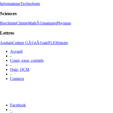
Informatique
Technologie
Sciences
Biochimie
Chimie
MathÃ©matiques
Physique
Lettres
Anglais
Culture GÃ©nÃ©rale
FLE
Histoire
Accueil
-
Cours, exos, corrigés
-
Quiz, QCM
-
Contacts
Facebook
-