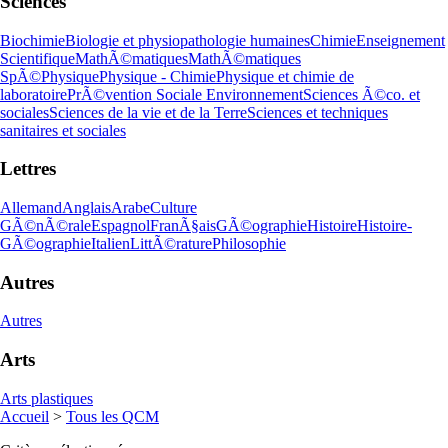
Sciences
Biochimie
Biologie et physiopathologie humaines
Chimie
Enseignement
Scientifique
MathÃ©matiques
MathÃ©matiques
SpÃ©
Physique
Physique - Chimie
Physique et chimie de
laboratoire
PrÃ©vention Sociale Environnement
Sciences Ã©co. et
sociales
Sciences de la vie et de la Terre
Sciences et techniques
sanitaires et sociales
Lettres
Allemand
Anglais
Arabe
Culture
GÃ©nÃ©rale
Espagnol
FranÃ§ais
GÃ©ographie
Histoire
Histoire-
GÃ©ographie
Italien
LittÃ©rature
Philosophie
Autres
Autres
Arts
Arts plastiques
Accueil
>
Tous les QCM