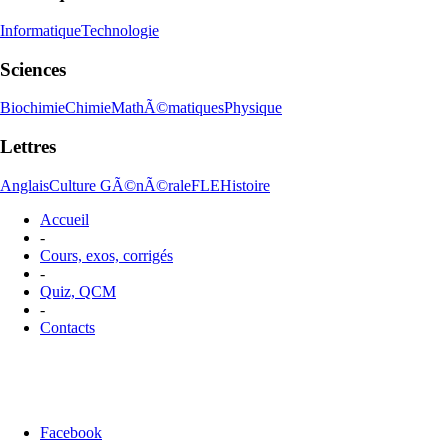
Informatique
Technologie
Sciences
Biochimie
Chimie
MathÃ©matiques
Physique
Lettres
Anglais
Culture GÃ©nÃ©rale
FLE
Histoire
Accueil
-
Cours, exos, corrigés
-
Quiz, QCM
-
Contacts
Facebook