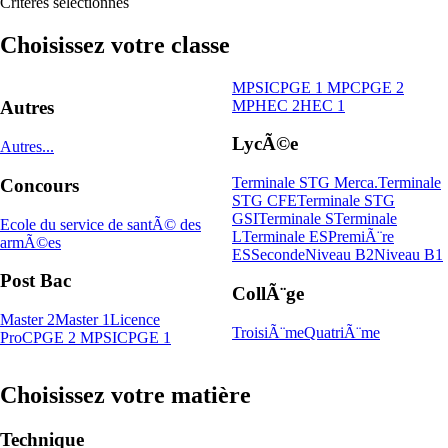
Critères sélectionnés
Choisissez votre classe
MPSI
CPGE 1 MP
CPGE 2
MP
HEC 2
HEC 1
Autres
LycÃ©e
Autres...
Terminale STG Merca.
Terminale
Concours
STG CFE
Terminale STG
GSI
Terminale S
Terminale
Ecole du service de santÃ© des
L
Terminale ES
PremiÃ¨re
armÃ©es
ES
Seconde
Niveau B2
Niveau B1
Post Bac
CollÃ¨ge
Master 2
Master 1
Licence
TroisiÃ¨me
QuatriÃ¨me
Pro
CPGE 2 MPSI
CPGE 1
Choisissez votre matière
Technique