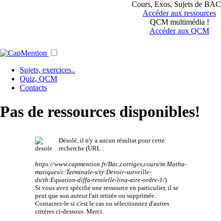
Cours, Exos, Sujets de BAC.
Accéder aux ressources
QCM multimédia !
Accéder aux QCM
Sujets, exercices..
Quiz, QCM
Contacts
Pas de ressources disponibles!
Désolé, il n'y a aucun résultat pour cette
recherche (URL :
https://www.capmention.fr/Bac,corriges,cours/m:Matha-
matiques/c:Terminale-s/ty:Devoir-surveille-
ds/th:Equation-diffa-rentielle-lina-aire-ordre-1/
).
Si vous avez spécifié une ressource en particulier, il se
peut que son auteur l'ait retirée ou supprimée.
Contactez-le si c'est le cas ou sélectionnez d'autres
critères ci-dessous. Merci.