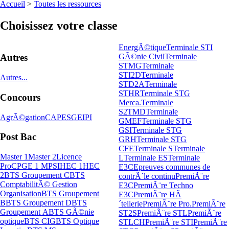
Accueil
>
Toutes les ressources
Choisissez votre classe
EnergÃ©tique
Terminale STI
GÃ©nie Civil
Terminale
Autres
STMG
Terminale
STI2D
Terminale
Autres...
STD2A
Terminale
STHR
Terminale STG
Concours
Merca.
Terminale
S2TMD
Terminale
AgrÃ©gation
CAPES
GEIPI
GMEF
Terminale STG
GSI
Terminale STG
Post Bac
GRH
Terminale STG
CFE
Terminale S
Terminale
Master 1
Master 2
Licence
L
Terminale ES
Terminale
Pro
CPGE 1 MPSI
HEC 1
HEC
E3C
Epreuves communes de
2
BTS Groupement C
BTS
contrÃ´le continu
PremiÃ¨re
ComptabilitÃ© Gestion
E3C
PremiÃ¨re Techno
Organisation
BTS Groupement
E3C
PremiÃ¨re HÃ
B
BTS Groupement D
BTS
´tellerie
PremiÃ¨re Pro.
PremiÃ¨re
Groupement A
BTS GÃ©nie
ST2S
PremiÃ¨re STL
PremiÃ¨re
optique
BTS CIG
BTS Optique
STLCH
PremiÃ¨re STI
PremiÃ¨re