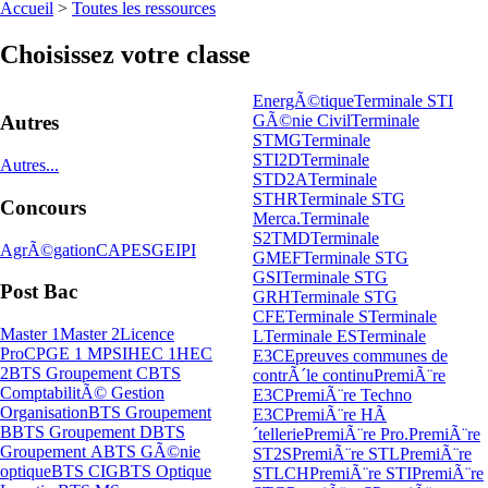
Accueil
>
Toutes les ressources
Choisissez votre classe
EnergÃ©tique
Terminale STI
GÃ©nie Civil
Terminale
Autres
STMG
Terminale
STI2D
Terminale
Autres...
STD2A
Terminale
STHR
Terminale STG
Concours
Merca.
Terminale
S2TMD
Terminale
AgrÃ©gation
CAPES
GEIPI
GMEF
Terminale STG
GSI
Terminale STG
Post Bac
GRH
Terminale STG
CFE
Terminale S
Terminale
Master 1
Master 2
Licence
L
Terminale ES
Terminale
Pro
CPGE 1 MPSI
HEC 1
HEC
E3C
Epreuves communes de
2
BTS Groupement C
BTS
contrÃ´le continu
PremiÃ¨re
ComptabilitÃ© Gestion
E3C
PremiÃ¨re Techno
Organisation
BTS Groupement
E3C
PremiÃ¨re HÃ
B
BTS Groupement D
BTS
´tellerie
PremiÃ¨re Pro.
PremiÃ¨re
Groupement A
BTS GÃ©nie
ST2S
PremiÃ¨re STL
PremiÃ¨re
optique
BTS CIG
BTS Optique
STLCH
PremiÃ¨re STI
PremiÃ¨re