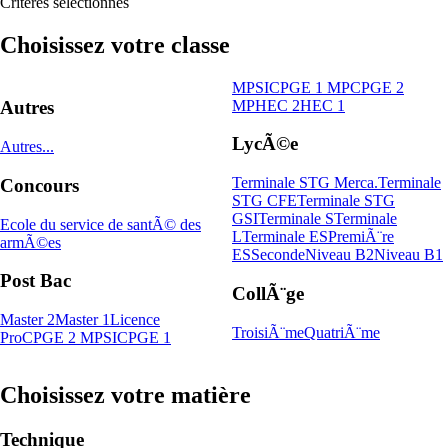
Critères sélectionnés
Choisissez votre classe
MPSI
CPGE 1 MP
CPGE 2
MP
HEC 2
HEC 1
Autres
LycÃ©e
Autres...
Terminale STG Merca.
Terminale
Concours
STG CFE
Terminale STG
GSI
Terminale S
Terminale
Ecole du service de santÃ© des
L
Terminale ES
PremiÃ¨re
armÃ©es
ES
Seconde
Niveau B2
Niveau B1
Post Bac
CollÃ¨ge
Master 2
Master 1
Licence
TroisiÃ¨me
QuatriÃ¨me
Pro
CPGE 2 MPSI
CPGE 1
Choisissez votre matière
Technique