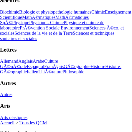
Sciences
Biochimie
Biologie et physiopathologie humaines
Chimie
Enseignement
Scientifique
MathÃ©matiques
MathÃ©matiques
SpÃ©
Physique
Physique - Chimie
Physique et chimie de
laboratoire
PrÃ©vention Sociale Environnement
Sciences Ã©co. et
sociales
Sciences de la vie et de la Terre
Sciences et techniques
sanitaires et sociales
Lettres
Allemand
Anglais
Arabe
Culture
GÃ©nÃ©rale
Espagnol
FranÃ§ais
GÃ©ographie
Histoire
Histoire-
GÃ©ographie
Italien
LittÃ©rature
Philosophie
Autres
Autres
Arts
Arts plastiques
Accueil
>
Tous les QCM