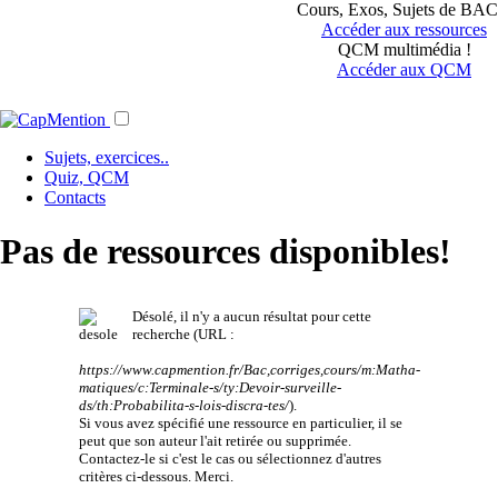
Cours, Exos, Sujets de BAC.
Accéder aux ressources
QCM multimédia !
Accéder aux QCM
Sujets, exercices..
Quiz, QCM
Contacts
Pas de ressources disponibles!
Désolé, il n'y a aucun résultat pour cette
recherche (URL :
https://www.capmention.fr/Bac,corriges,cours/m:Matha-
matiques/c:Terminale-s/ty:Devoir-surveille-
ds/th:Probabilita-s-lois-discra-tes/
).
Si vous avez spécifié une ressource en particulier, il se
peut que son auteur l'ait retirée ou supprimée.
Contactez-le si c'est le cas ou sélectionnez d'autres
critères ci-dessous. Merci.