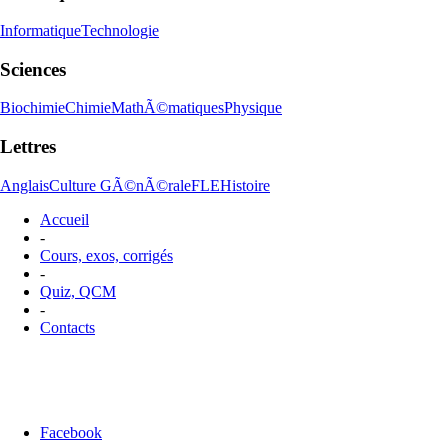
Informatique
Technologie
Sciences
Biochimie
Chimie
MathÃ©matiques
Physique
Lettres
Anglais
Culture GÃ©nÃ©rale
FLE
Histoire
Accueil
-
Cours, exos, corrigés
-
Quiz, QCM
-
Contacts
Facebook