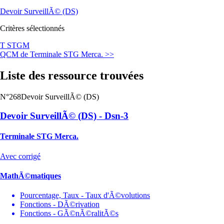
Devoir SurveillÃ© (DS)
Critères sélectionnés
T STGM
QCM de Terminale STG Merca. >>
Liste des ressource trouvées
N°268
Devoir SurveillÃ© (DS)
Devoir SurveillÃ© (DS) - Dsn-3
Terminale STG Merca.
Avec corrigé
MathÃ©matiques
Pourcentage, Taux - Taux d'Ã©volutions
Fonctions - DÃ©rivation
Fonctions - GÃ©nÃ©ralitÃ©s