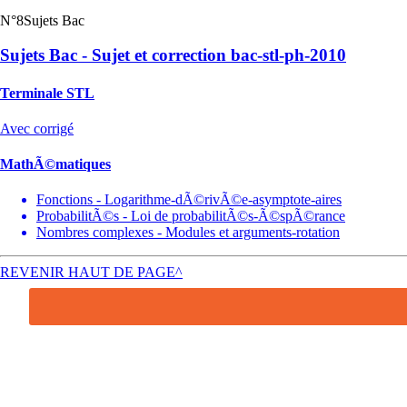
N°8
Sujets Bac
Sujets Bac - Sujet et correction bac-stl-ph-2010
Terminale STL
Avec corrigé
MathÃ©matiques
Fonctions - Logarithme-dÃ©rivÃ©e-asymptote-aires
ProbabilitÃ©s - Loi de probabilitÃ©s-Ã©spÃ©rance
Nombres complexes - Modules et arguments-rotation
REVENIR HAUT DE PAGE^