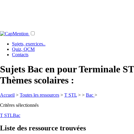
Sujets, exercices..
Quiz, QCM
Contacts
Sujets Bac en pour Terminale S
Thèmes scolaires :
Accueil
>
Toutes les ressources
>
T STL
>
>
Bac
>
Critères sélectionnés
T STL
Bac
Liste des ressource trouvées