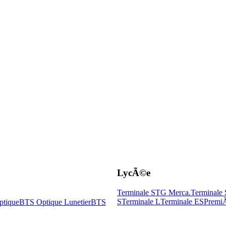
LycÃ©e
Terminale STG Merca.
Terminal
S
Terminale L
Terminale ES
Premi
tique
BTS Optique Lunetier
BTS