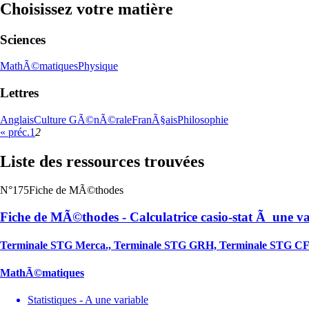
Choisissez votre matière
Sciences
MathÃ©matiques
Physique
Lettres
Anglais
Culture GÃ©nÃ©rale
FranÃ§ais
Philosophie
« préc.
1
2
Liste des ressources trouvées
N°175
Fiche de MÃ©thodes
Fiche de MÃ©thodes - Calculatrice casio-stat Ã une va
Terminale STG Merca., Terminale STG GRH, Terminale STG C
MathÃ©matiques
Statistiques - A une variable