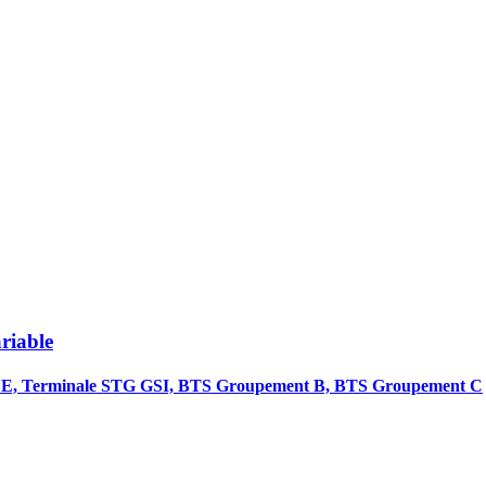
riable
FE, Terminale STG GSI, BTS Groupement B, BTS Groupement C