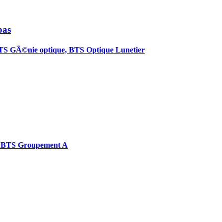
bas
S GÃ©nie optique, BTS Optique Lunetier
, BTS Groupement A