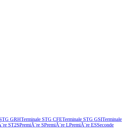
e STG GRH
Terminale STG CFE
Terminale STG GSI
Terminale
Ã¨re ST2S
PremiÃ¨re S
PremiÃ¨re L
PremiÃ¨re ES
Seconde