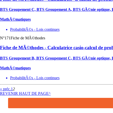
BTS Groupement C, BTS Groupement A, BTS GÃ©nie optique, 
MathÃ©matiques
ProbabilitÃ©s - Lois continues
N°171
Fiche de MÃ©thodes
Fiche de MÃ©thodes - Calculatrice casio-calcul de pro
BTS Groupement B, BTS Groupement C, BTS GÃ©nie optique, 
MathÃ©matiques
ProbabilitÃ©s - Lois continues
« préc.
1
2
REVENIR HAUT DE PAGE^