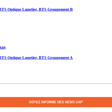
BTS Optique Lunetier, BTS Groupement B
bas
BTS Optique Lunetier, BTS Groupement A
SOYEZ INFORME DES NEWS CAP'