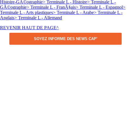
Histoire-GÃ©ographie
> Terminale L - Histoire
> Terminale L -
GÃ©ographie
> Terminale L - FranÃ§ais
> Terminale L - Espagnol
>
Terminale L - Arts plastiques
> Terminale L - Arabe
> Terminale L -
Anglais
> Terminale L - Allemand
REVENIR HAUT DE PAGE^
SOYEZ INFORME DES NEWS CAP'