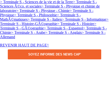
> Terminale S - Sciences de la vie et de la Terre
> Terminale S -
Sciences Ã©co. et sociales
> Terminale S - Physique et chimie de
laboratoire
> Terminale S - Physique - Chimie
> Terminale S -
Physique
> Terminale S - Philosophie
> Terminale S -
MathÃ©matiques
> Terminale S - Italien
> Terminale S - Informatique
>
Terminale S - Histoire-GÃ©ographie
> Terminale S - Histoire
>
Terminale S - GÃ©ographie
> Terminale S - Espagnol
> Terminale S -
Chimie
> Terminale S - Arabe
> Terminale S - Anglais
> Terminale S -
Allemand
REVENIR HAUT DE PAGE^
SOYEZ INFORME DES NEWS CAP'