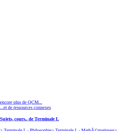
encore plus de QCM...
...et de ressources connexes
Sujets, cours.. de Terminale L
> Terminale L - Philosophie
> Terminale L - MathÃ©matiques
>