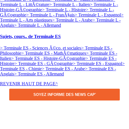
Terminale L - LittÃ©rature
> Terminale L - Italien
> Terminale L -
Histoire-GÃ©ographie
> Terminale L - Histoire
> Terminale L -
GÃ©ographie
> Terminale L - FranÃ§ais
> Terminale L - Espagnol
>
Terminale L - Arts plastiques
> Terminale L - Arabe
> Terminale L -
Anglais
> Terminale L - Allemand
Sujets, cours.. de Terminale ES
> Terminale ES - Sciences Ã©co. et sociales
> Terminale ES -
Philosophie
> Terminale ES - MathÃ©matiques
> Terminale ES -
Italien
> Terminale ES - Histoire-GÃ©ographie
> Terminale ES -
Histoire
> Terminale ES - GÃ©ographie
> Terminale ES - Espagnol
>
Terminale ES - Chimie
> Terminale ES - Arabe
> Terminale ES -
Anglais
> Terminale ES - Allemand
REVENIR HAUT DE PAGE^
SOYEZ INFORME DES NEWS CAP'