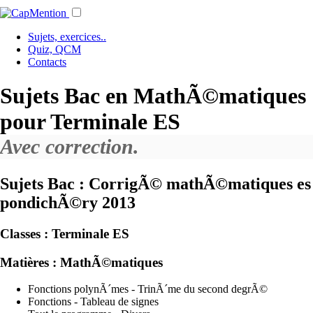
Sujets, exercices..
Quiz, QCM
Contacts
Sujets Bac en MathÃ©matiques
pour Terminale ES
Avec correction.
Sujets Bac : CorrigÃ© mathÃ©matiques es
pondichÃ©ry 2013
Classes :
Terminale ES
Matières :
MathÃ©matiques
Fonctions polynÃ´mes - TrinÃ´me du second degrÃ©
Fonctions - Tableau de signes