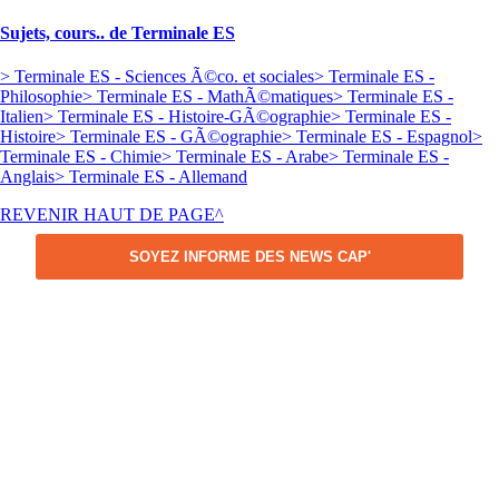
Sujets, cours.. de Terminale ES
> Terminale ES - Sciences Ã©co. et sociales
> Terminale ES -
Philosophie
> Terminale ES - MathÃ©matiques
> Terminale ES -
Italien
> Terminale ES - Histoire-GÃ©ographie
> Terminale ES -
Histoire
> Terminale ES - GÃ©ographie
> Terminale ES - Espagnol
>
Terminale ES - Chimie
> Terminale ES - Arabe
> Terminale ES -
Anglais
> Terminale ES - Allemand
REVENIR HAUT DE PAGE^
SOYEZ INFORME DES NEWS CAP'