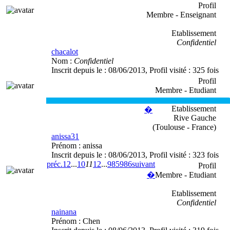
Profil
Membre - Enseignant
Etablissement
Confidentiel
chacalot
Nom :
Confidentiel
Inscrit depuis le :
08/06/2013
, Profil visité :
325 fois
Profil
Membre - Etudiant
Etablissement
�
Rive Gauche
(Toulouse - France)
anissa31
Prénom :
anissa
Inscrit depuis le :
08/06/2013
, Profil visité :
323 fois
préc.
1
2
...
10
11
12
...
985
986
suivant
Profil
�
Membre - Etudiant
Etablissement
Confidentiel
nainana
Prénom :
Chen