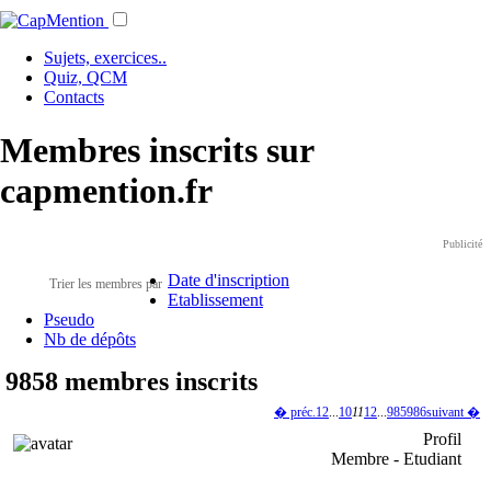
Sujets, exercices..
Quiz, QCM
Contacts
Membres inscrits sur
capmention.fr
Publicité
Date d'inscription
Trier les membres par
Etablissement
Pseudo
Nb de dépôts
9858 membres inscrits
� préc.
1
2
...
10
11
12
...
985
986
suivant �
Profil
Membre - Etudiant