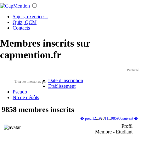
Sujets, exercices..
Quiz, QCM
Contacts
Membres inscrits sur
capmention.fr
Publicité
Date d'inscription
Trier les membres par
Etablissement
Pseudo
Nb de dépôts
9858 membres inscrits
� préc.
1
2
...
9
10
11
...
985
986
suivant �
Profil
Membre - Etudiant