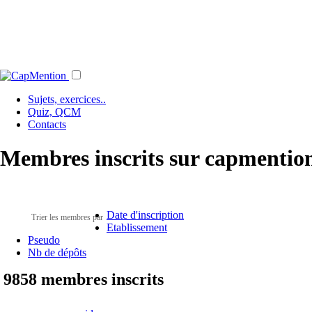
Sujets, exercices..
Quiz, QCM
Contacts
Membres inscrits sur capmention
Date d'inscription
Trier les membres par
Etablissement
Pseudo
Nb de dépôts
9858 membres inscrits