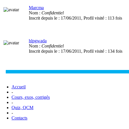
Marcma
Nom :
Confidentiel
Inscrit depuis le :
17/06/2011
, Profil visité :
113 fois
hlpgwada
Nom :
Confidentiel
Inscrit depuis le :
17/06/2011
, Profil visité :
134 fois
Accueil
-
Cours, exos, corrigés
-
Quiz, QCM
-
Contacts