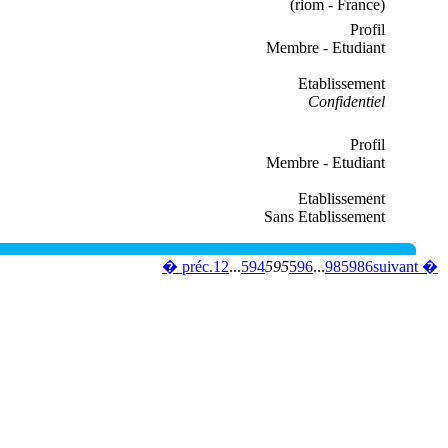
(riom - France)
Profil
Membre - Etudiant
Etablissement
Confidentiel
Profil
Membre - Etudiant
Etablissement
Sans Etablissement
� préc.
1
2
...
594
595
596
...
985
986
suivant �