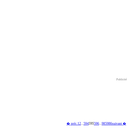
Publicité
� préc.
1
2
...
594
595
596
...
985
986
suivant �