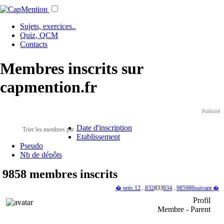
Sujets, exercices..
Quiz, QCM
Contacts
Membres inscrits sur
capmention.fr
Publicité
Date d'inscription
Trier les membres par
Etablissement
Pseudo
Nb de dépôts
9858 membres inscrits
� préc.
1
2
...
832
833
834
...
985
986
suivant �
Profil
Membre - Parent