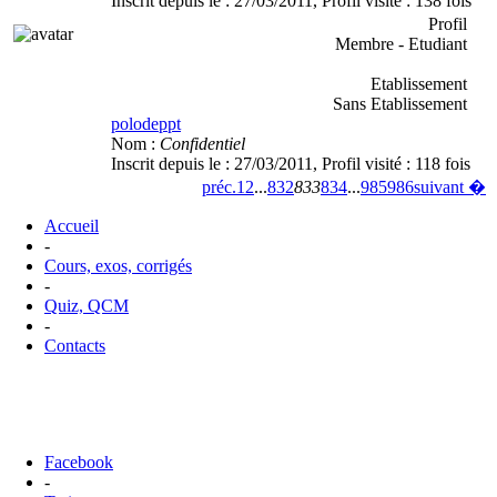
Inscrit depuis le :
27/03/2011
, Profil visité :
138 fois
Profil
Membre - Etudiant
Etablissement
Sans Etablissement
polodeppt
Nom :
Confidentiel
Inscrit depuis le :
27/03/2011
, Profil visité :
118 fois
préc.
1
2
...
832
833
834
...
985
986
suivant �
Accueil
-
Cours, exos, corrigés
-
Quiz, QCM
-
Contacts
Facebook
-