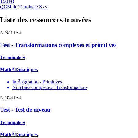
TS
Test
QCM de Terminale S >>
Liste des ressources trouvées
N°641
Test
Test - Transformations complexes et primitives
Terminale S
MathÃ©matiques
IntÃ©gration - Primitives
Nombres complexes - Transformations
N°874
Test
Test - Test de niveau
Terminale S
MathÃ©matiques