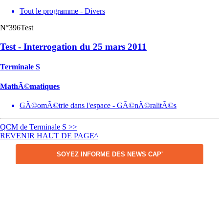
Tout le programme - Divers
N°396
Test
Test - Interrogation du 25 mars 2011
Terminale S
MathÃ©matiques
GÃ©omÃ©trie dans l'espace - GÃ©nÃ©ralitÃ©s
QCM de Terminale S >>
REVENIR HAUT DE PAGE^
SOYEZ INFORME DES NEWS CAP'