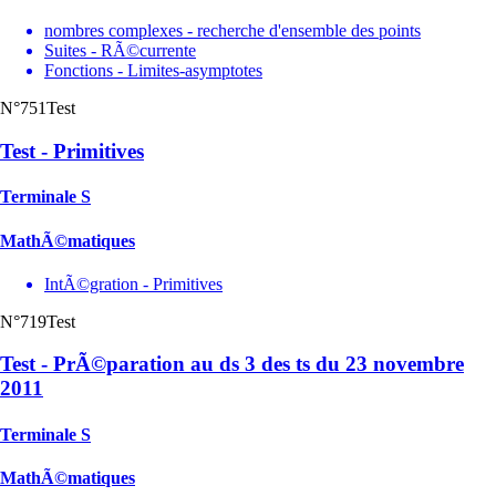
nombres complexes - recherche d'ensemble des points
Suites - RÃ©currente
Fonctions - Limites-asymptotes
N°751
Test
Test - Primitives
Terminale S
MathÃ©matiques
IntÃ©gration - Primitives
N°719
Test
Test - PrÃ©paration au ds 3 des ts du 23 novembre
2011
Terminale S
MathÃ©matiques