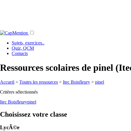
Sujets, exercices..
Quiz, QCM
Contacts
Ressources scolaires de pinel (Ite
Accueil
>
Toutes les ressources
>
Itec Boisfleury
>
pinel
Critères sélectionnés
Itec Boisfleury
pinel
Choisissez votre classe
LycÃ©e