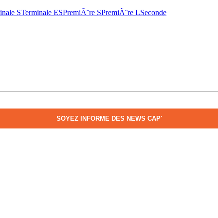
inale S
Terminale ES
PremiÃ¨re S
PremiÃ¨re L
Seconde
SOYEZ INFORME DES NEWS CAP'