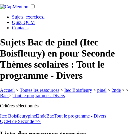
Sujets, exercices..
Quiz, QCM
Contacts
Sujets Bac de pinel (Itec
Boisfleury) en pour Seconde
Thèmes scolaires : Tout le
programme - Divers
Accueil
>
Toutes les ressources
>
Itec Boisfleury
>
pinel
>
2nde
>
>
Bac
>
Tout le programme - Divers
Critères sélectionnés
Itec Boisfleury
pinel
2nde
Bac
Tout le programme - Divers
QCM de Seconde >>
Liste des ressource trouvées