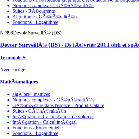
Nombres complexes - GÃ©nÃ©ralitÃ©s
Suites - RÃ©currente
Algorithme - GÃ©nÃ©ralitÃ©s
Fonctions - Logarithme
N°898
Devoir SurveillÃ© (DS)
Devoir SurveillÃ© (DS) - Ds fÃ©vrier 2013 obli et sp
Terminale S
Avec corrigé
MathÃ©matiques
algÃ¨bre - matrices
Nombres complexes - GÃ©nÃ©ralitÃ©s
GÃ©omÃ©trie dans l'espace - Produit scalaire
Suites - GÃ©nÃ©ralitÃ©s
IntÃ©gration - Calcul d'aires- de volumes
IntÃ©gration - Calcul intÃ©gral
Fonctions - Exponentielle
Fonctions - Logarithme