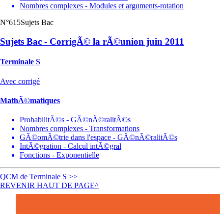
Nombres complexes - Modules et arguments-rotation
N°615
Sujets Bac
Sujets Bac - CorrigÃ© la rÃ©union juin 2011
Terminale S
Avec corrigé
MathÃ©matiques
ProbabilitÃ©s - GÃ©nÃ©ralitÃ©s
Nombres complexes - Transformations
GÃ©omÃ©trie dans l'espace - GÃ©nÃ©ralitÃ©s
IntÃ©gration - Calcul intÃ©gral
Fonctions - Exponentielle
QCM de Terminale S >>
REVENIR HAUT DE PAGE^