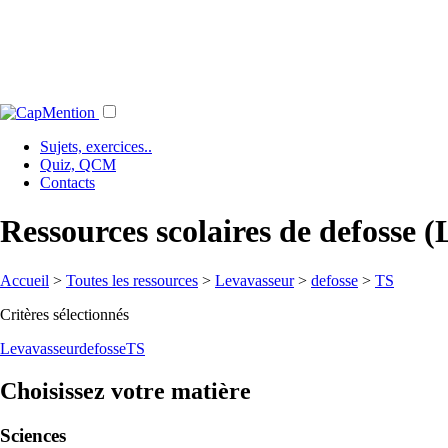
Sujets, exercices..
Quiz, QCM
Contacts
Ressources scolaires de defosse 
Accueil
>
Toutes les ressources
>
Levavasseur
>
defosse
>
TS
Critères sélectionnés
Levavasseur
defosse
TS
Choisissez votre matière
Sciences