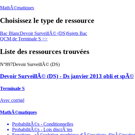
MathÃ©matiques
Choisissez le type de ressource
Bac Blanc
Devoir SurveillÃ© (DS)
Sujets Bac
QCM de Terminale S >>
Liste des ressources trouvées
N°897
Devoir SurveillÃ© (DS)
Devoir SurveillÃ© (DS) - Ds janvier 2013 obli et spÃ©
Terminale S
Avec corrigé
MathÃ©matiques
ProbabilitÃ©s - Conditionnelles
ProbabilitÃ©s - Lois discrÃ¨tes
Fonctions - rÃ©solution graphique d'Ã©quations-d'inÃ©quatio