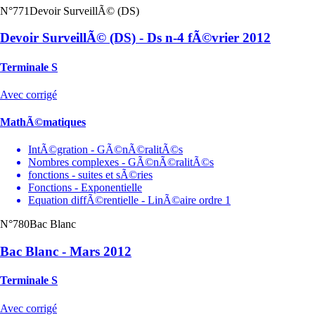
N°771
Devoir SurveillÃ© (DS)
Devoir SurveillÃ© (DS) - Ds n-4 fÃ©vrier 2012
Terminale S
Avec corrigé
MathÃ©matiques
IntÃ©gration - GÃ©nÃ©ralitÃ©s
Nombres complexes - GÃ©nÃ©ralitÃ©s
fonctions - suites et sÃ©ries
Fonctions - Exponentielle
Equation diffÃ©rentielle - LinÃ©aire ordre 1
N°780
Bac Blanc
Bac Blanc - Mars 2012
Terminale S
Avec corrigé