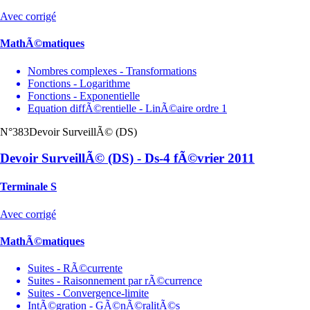
Avec corrigé
MathÃ©matiques
Nombres complexes - Transformations
Fonctions - Logarithme
Fonctions - Exponentielle
Equation diffÃ©rentielle - LinÃ©aire ordre 1
N°383
Devoir SurveillÃ© (DS)
Devoir SurveillÃ© (DS) - Ds-4 fÃ©vrier 2011
Terminale S
Avec corrigé
MathÃ©matiques
Suites - RÃ©currente
Suites - Raisonnement par rÃ©currence
Suites - Convergence-limite
IntÃ©gration - GÃ©nÃ©ralitÃ©s