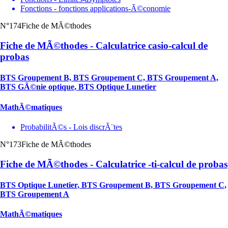
Fonctions - fonctions applications-Ã©conomie
N°174
Fiche de MÃ©thodes
Fiche de MÃ©thodes - Calculatrice casio-calcul de
probas
BTS Groupement B, BTS Groupement C, BTS Groupement A,
BTS GÃ©nie optique, BTS Optique Lunetier
MathÃ©matiques
ProbabilitÃ©s - Lois discrÃ¨tes
N°173
Fiche de MÃ©thodes
Fiche de MÃ©thodes - Calculatrice -ti-calcul de probas
BTS Optique Lunetier, BTS Groupement B, BTS Groupement C,
BTS Groupement A
MathÃ©matiques