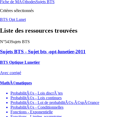
Fiche de MÃ©thodes
Sujets BTS
Critères sélectionnés
BTS Opt Lunet
Liste des ressources trouvées
N°543
Sujets BTS
Sujets BTS - Sujet bts -opt-lunetier-2011
BTS Optique Lunetier
Avec corrigé
MathÃ©matiques
ProbabilitÃ©s - Lois discrÃ¨tes
ProbabilitÃ©s - Lois continues
ProbabilitÃ©s - Loi de probabilitÃ©s-Ã©spÃ©rance
ProbabilitÃ©s - Conditionnelles
Fonctions - Exponentielle
Fonctions - Limites-asymptotes