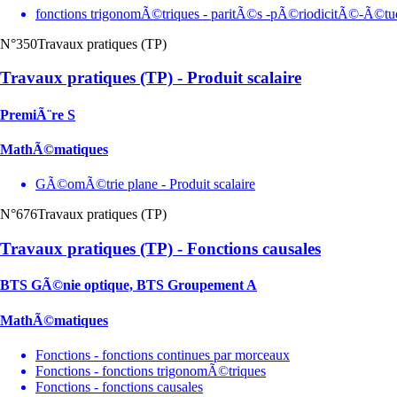
fonctions trigonomÃ©triques - paritÃ©s -pÃ©riodicitÃ©-Ã©tud
N°350
Travaux pratiques (TP)
Travaux pratiques (TP) - Produit scalaire
PremiÃ¨re S
MathÃ©matiques
GÃ©omÃ©trie plane - Produit scalaire
N°676
Travaux pratiques (TP)
Travaux pratiques (TP) - Fonctions causales
BTS GÃ©nie optique, BTS Groupement A
MathÃ©matiques
Fonctions - fonctions continues par morceaux
Fonctions - fonctions trigonomÃ©triques
Fonctions - fonctions causales