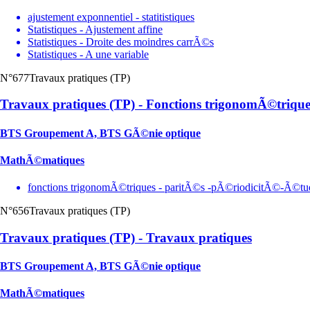
ajustement exponnentiel - statitistiques
Statistiques - Ajustement affine
Statistiques - Droite des moindres carrÃ©s
Statistiques - A une variable
N°677
Travaux pratiques (TP)
Travaux pratiques (TP) - Fonctions trigonomÃ©trique
BTS Groupement A, BTS GÃ©nie optique
MathÃ©matiques
fonctions trigonomÃ©triques - paritÃ©s -pÃ©riodicitÃ©-Ã©tud
N°656
Travaux pratiques (TP)
Travaux pratiques (TP) - Travaux pratiques
BTS Groupement A, BTS GÃ©nie optique
MathÃ©matiques