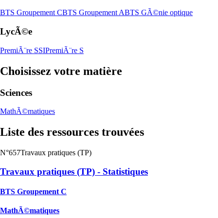
BTS Groupement C
BTS Groupement A
BTS GÃ©nie optique
LycÃ©e
PremiÃ¨re SSI
PremiÃ¨re S
Choisissez votre matière
Sciences
MathÃ©matiques
Liste des ressources trouvées
N°657
Travaux pratiques (TP)
Travaux pratiques (TP) - Statistiques
BTS Groupement C
MathÃ©matiques