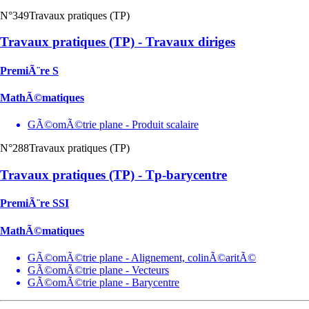
N°349
Travaux pratiques (TP)
Travaux pratiques (TP) - Travaux diriges
PremiÃ¨re S
MathÃ©matiques
GÃ©omÃ©trie plane - Produit scalaire
N°288
Travaux pratiques (TP)
Travaux pratiques (TP) - Tp-barycentre
PremiÃ¨re SSI
MathÃ©matiques
GÃ©omÃ©trie plane - Alignement, colinÃ©aritÃ©
GÃ©omÃ©trie plane - Vecteurs
GÃ©omÃ©trie plane - Barycentre