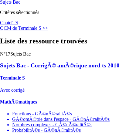
Sujets Bac
Critères sélectionnés
Chatel
TS
QCM de Terminale S >>
Liste des ressource trouvées
N°17
Sujets Bac
Sujets Bac - CorrigÃ© amÃ©rique nord ts 2010
Terminale S
Avec corrigé
MathÃ©matiques
Fonctions - GÃ©nÃ©ralitÃ©s
GÃ©omÃ©trie dans l'espace - GÃ©nÃ©ralitÃ©s
Nombres complexes - GÃ©nÃ©ralitÃ©s
ProbabilitÃ©s - GÃ©nÃ©ralitÃ©s