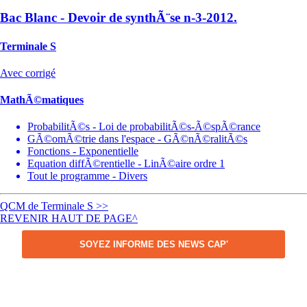
Bac Blanc - Devoir de synthÃ¨se n-3-2012.
Terminale S
Avec corrigé
MathÃ©matiques
ProbabilitÃ©s - Loi de probabilitÃ©s-Ã©spÃ©rance
GÃ©omÃ©trie dans l'espace - GÃ©nÃ©ralitÃ©s
Fonctions - Exponentielle
Equation diffÃ©rentielle - LinÃ©aire ordre 1
Tout le programme - Divers
QCM de Terminale S >>
REVENIR HAUT DE PAGE^
SOYEZ INFORME DES NEWS CAP'