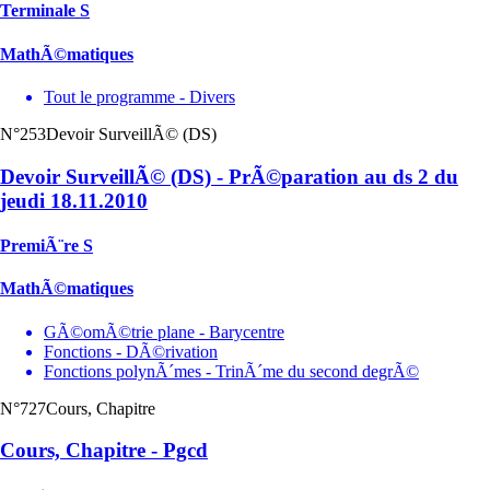
Terminale S
MathÃ©matiques
Tout le programme - Divers
N°253
Devoir SurveillÃ© (DS)
Devoir SurveillÃ© (DS) - PrÃ©paration au ds 2 du
jeudi 18.11.2010
PremiÃ¨re S
MathÃ©matiques
GÃ©omÃ©trie plane - Barycentre
Fonctions - DÃ©rivation
Fonctions polynÃ´mes - TrinÃ´me du second degrÃ©
N°727
Cours, Chapitre
Cours, Chapitre - Pgcd