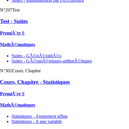
Suites - Raisonnement par rÃ©currence
N°297
Test
Test - Suites
PremiÃ¨re S
MathÃ©matiques
Suites - GÃ©nÃ©ralitÃ©s
Suites - GÃ©omÃ©triques-arithmÃ©tiques
N°302
Cours, Chapitre
Cours, Chapitre - Statistiques
PremiÃ¨re S
MathÃ©matiques
Statistiques - Ajustement affine
Statistiques - A une variable