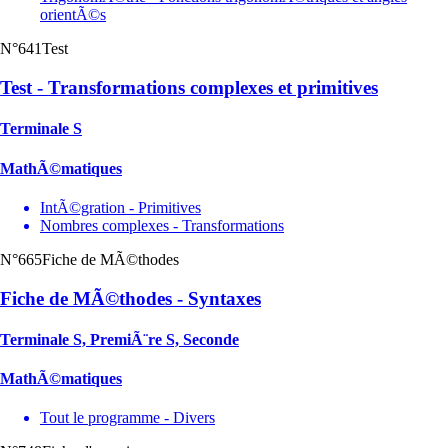
orientÃ©s
N°641
Test
Test - Transformations complexes et primitives
Terminale S
MathÃ©matiques
IntÃ©gration - Primitives
Nombres complexes - Transformations
N°665
Fiche de MÃ©thodes
Fiche de MÃ©thodes - Syntaxes
Terminale S, PremiÃ¨re S, Seconde
MathÃ©matiques
Tout le programme - Divers