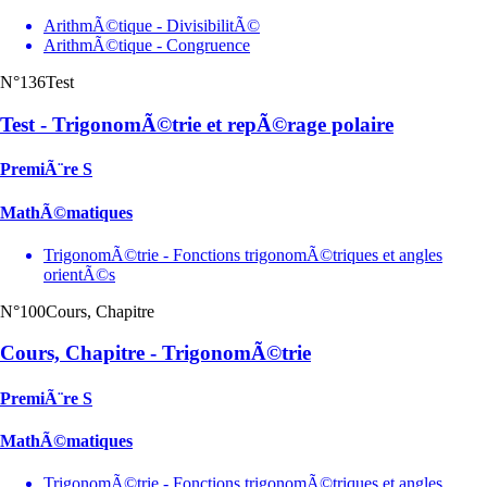
ArithmÃ©tique - DivisibilitÃ©
ArithmÃ©tique - Congruence
N°136
Test
Test - TrigonomÃ©trie et repÃ©rage polaire
PremiÃ¨re S
MathÃ©matiques
TrigonomÃ©trie - Fonctions trigonomÃ©triques et angles
orientÃ©s
N°100
Cours, Chapitre
Cours, Chapitre - TrigonomÃ©trie
PremiÃ¨re S
MathÃ©matiques
TrigonomÃ©trie - Fonctions trigonomÃ©triques et angles