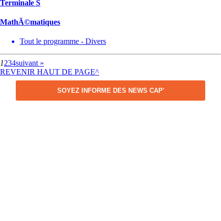
Terminale S
MathÃ©matiques
Tout le programme - Divers
1
2
3
4
suivant »
REVENIR HAUT DE PAGE^
SOYEZ INFORME DES NEWS CAP'