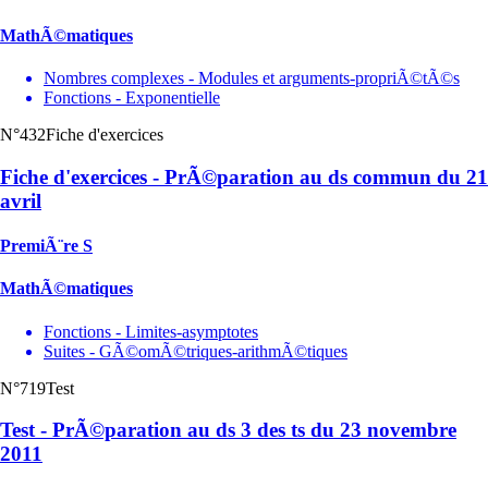
MathÃ©matiques
Nombres complexes - Modules et arguments-propriÃ©tÃ©s
Fonctions - Exponentielle
N°432
Fiche d'exercices
Fiche d'exercices - PrÃ©paration au ds commun du 21
avril
PremiÃ¨re S
MathÃ©matiques
Fonctions - Limites-asymptotes
Suites - GÃ©omÃ©triques-arithmÃ©tiques
N°719
Test
Test - PrÃ©paration au ds 3 des ts du 23 novembre
2011