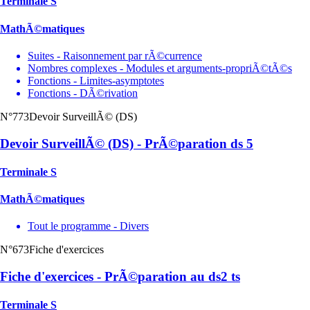
Terminale S
MathÃ©matiques
Suites - Raisonnement par rÃ©currence
Nombres complexes - Modules et arguments-propriÃ©tÃ©s
Fonctions - Limites-asymptotes
Fonctions - DÃ©rivation
N°773
Devoir SurveillÃ© (DS)
Devoir SurveillÃ© (DS) - PrÃ©paration ds 5
Terminale S
MathÃ©matiques
Tout le programme - Divers
N°673
Fiche d'exercices
Fiche d'exercices - PrÃ©paration au ds2 ts
Terminale S