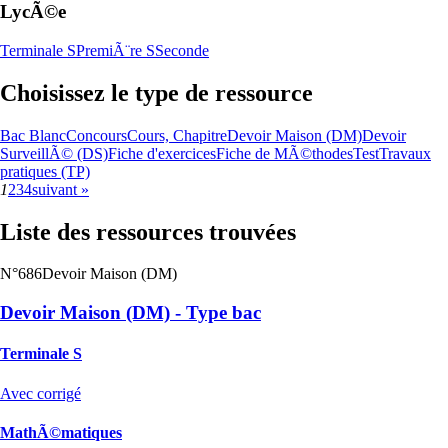
LycÃ©e
Terminale S
PremiÃ¨re S
Seconde
Choisissez le type de ressource
Bac Blanc
Concours
Cours, Chapitre
Devoir Maison (DM)
Devoir
SurveillÃ© (DS)
Fiche d'exercices
Fiche de MÃ©thodes
Test
Travaux
pratiques (TP)
1
2
3
4
suivant »
Liste des ressources trouvées
N°686
Devoir Maison (DM)
Devoir Maison (DM) - Type bac
Terminale S
Avec corrigé
MathÃ©matiques