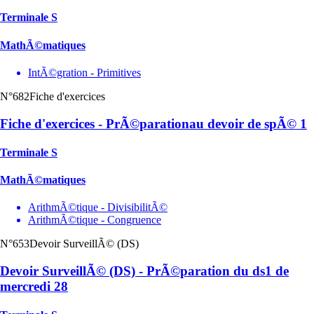
Terminale S
MathÃ©matiques
IntÃ©gration - Primitives
N°682
Fiche d'exercices
Fiche d'exercices - PrÃ©parationau devoir de spÃ© 1
Terminale S
MathÃ©matiques
ArithmÃ©tique - DivisibilitÃ©
ArithmÃ©tique - Congruence
N°653
Devoir SurveillÃ© (DS)
Devoir SurveillÃ© (DS) - PrÃ©paration du ds1 de
mercredi 28