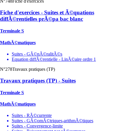
N°748
Fiche d'exercices
Fiche d'exercices - Suites et Ã©quations
diffÃ©rentielles prÃ©pa bac blanc
Terminale S
MathÃ©matiques
Suites - GÃ©nÃ©ralitÃ©s
Equation diffÃ©rentielle - LinÃ©aire ordre 1
N°278
Travaux pratiques (TP)
Travaux pratiques (TP) - Suites
Terminale S
MathÃ©matiques
Suites - RÃ©currente
Suites - GÃ©omÃ©triques-arithmÃ©tiques
Suites - Convergence-limite