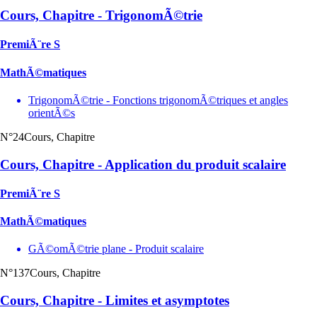
Cours, Chapitre - TrigonomÃ©trie
PremiÃ¨re S
MathÃ©matiques
TrigonomÃ©trie - Fonctions trigonomÃ©triques et angles
orientÃ©s
N°24
Cours, Chapitre
Cours, Chapitre - Application du produit scalaire
PremiÃ¨re S
MathÃ©matiques
GÃ©omÃ©trie plane - Produit scalaire
N°137
Cours, Chapitre
Cours, Chapitre - Limites et asymptotes