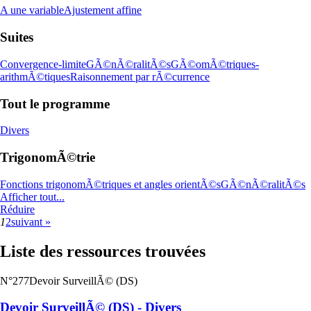
A une variable
Ajustement affine
Suites
Convergence-limite
GÃ©nÃ©ralitÃ©s
GÃ©omÃ©triques-
arithmÃ©tiques
Raisonnement par rÃ©currence
Tout le programme
Divers
TrigonomÃ©trie
Fonctions trigonomÃ©triques et angles orientÃ©s
GÃ©nÃ©ralitÃ©s
Afficher tout...
Réduire
1
2
suivant »
Liste des ressources trouvées
N°277
Devoir SurveillÃ© (DS)
Devoir SurveillÃ© (DS) - Divers