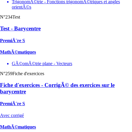
TrigonomÃ©trie - Fonctions trigonomÃ©triques et angles
orientÃ©s
N°234
Test
Test - Barycentre
PremiÃ¨re S
MathÃ©matiques
GÃ©omÃ©trie plane - Vecteurs
N°259
Fiche d'exercices
Fiche d'exercices - CorrigÃ© des exercices sur le
barycentre
PremiÃ¨re S
Avec corrigé
MathÃ©matiques