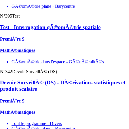
GÃ©omÃ©trie plane - Barycentre
N°395
Test
Test - Interrogation gÃ©omÃ©trie spatiale
PremiÃ¨re S
MathÃ©matiques
GÃ©omÃ©trie dans l'espace - GÃ©nÃ©ralitÃ©s
N°342
Devoir SurveillÃ© (DS)
Devoir SurveillÃ© (DS) - DÃ©rivation- statistiques et
produit scalaire
PremiÃ¨re S
MathÃ©matiques
Tout le programme - Divers
GÃ©omÃ©trie plane - Barycentre