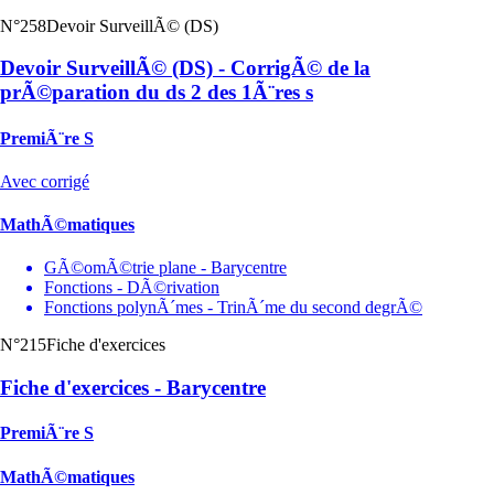
N°258
Devoir SurveillÃ© (DS)
Devoir SurveillÃ© (DS) - CorrigÃ© de la
prÃ©paration du ds 2 des 1Ã¨res s
PremiÃ¨re S
Avec corrigé
MathÃ©matiques
GÃ©omÃ©trie plane - Barycentre
Fonctions - DÃ©rivation
Fonctions polynÃ´mes - TrinÃ´me du second degrÃ©
N°215
Fiche d'exercices
Fiche d'exercices - Barycentre
PremiÃ¨re S
MathÃ©matiques