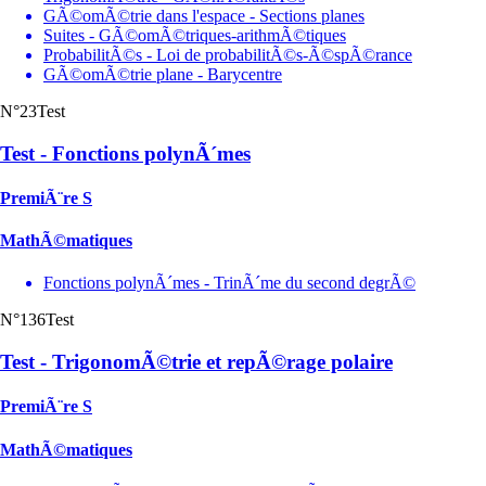
GÃ©omÃ©trie dans l'espace - Sections planes
Suites - GÃ©omÃ©triques-arithmÃ©tiques
ProbabilitÃ©s - Loi de probabilitÃ©s-Ã©spÃ©rance
GÃ©omÃ©trie plane - Barycentre
N°23
Test
Test - Fonctions polynÃ´mes
PremiÃ¨re S
MathÃ©matiques
Fonctions polynÃ´mes - TrinÃ´me du second degrÃ©
N°136
Test
Test - TrigonomÃ©trie et repÃ©rage polaire
PremiÃ¨re S
MathÃ©matiques