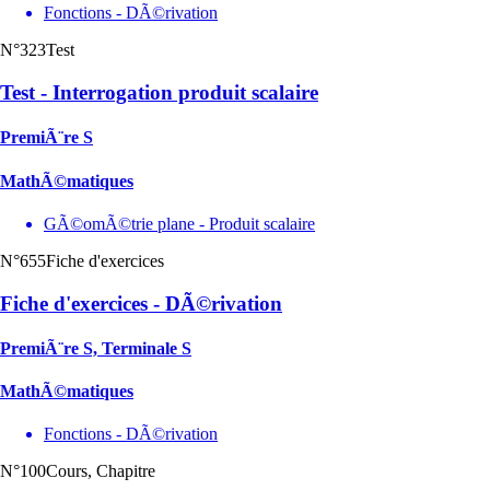
Fonctions - DÃ©rivation
N°323
Test
Test - Interrogation produit scalaire
PremiÃ¨re S
MathÃ©matiques
GÃ©omÃ©trie plane - Produit scalaire
N°655
Fiche d'exercices
Fiche d'exercices - DÃ©rivation
PremiÃ¨re S, Terminale S
MathÃ©matiques
Fonctions - DÃ©rivation
N°100
Cours, Chapitre