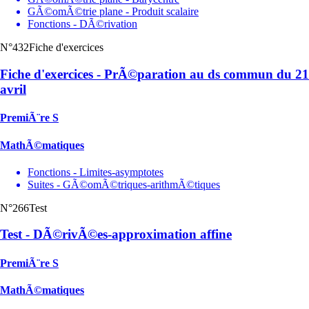
GÃ©omÃ©trie plane - Produit scalaire
Fonctions - DÃ©rivation
N°432
Fiche d'exercices
Fiche d'exercices - PrÃ©paration au ds commun du 21
avril
PremiÃ¨re S
MathÃ©matiques
Fonctions - Limites-asymptotes
Suites - GÃ©omÃ©triques-arithmÃ©tiques
N°266
Test
Test - DÃ©rivÃ©es-approximation affine
PremiÃ¨re S
MathÃ©matiques