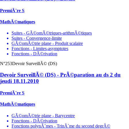
PremiÃ¨re S
MathÃ©matiques
Suites - GÃ©omÃ©triques-arithmÃ©tiques
Suites - Convergence-limite
GÃ©omÃ©trie plane - Produit scalaire
Fonctions - Limites-asymptotes
Fonctions - DÃ©rivation
N°253
Devoir SurveillÃ© (DS)
Devoir SurveillÃ© (DS) - PrÃ©paration au ds 2 du
jeudi 18.11.2010
PremiÃ¨re S
MathÃ©matiques
GÃ©omÃ©trie plane - Barycentre
Fonctions - DÃ©rivation
Fonctions polynÃ´mes - TrinÃ´me du second degrÃ©