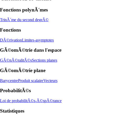
Fonctions polynÃ´mes
TrinÃ´me du second degrÃ©
Fonctions
DÃ©rivation
Limites-asymptotes
GÃ©omÃ©trie dans l'espace
GÃ©nÃ©ralitÃ©s
Sections planes
GÃ©omÃ©trie plane
Barycentre
Produit scalaire
Vecteurs
ProbabilitÃ©s
Loi de probabilitÃ©s-Ã©spÃ©rance
Statistiques