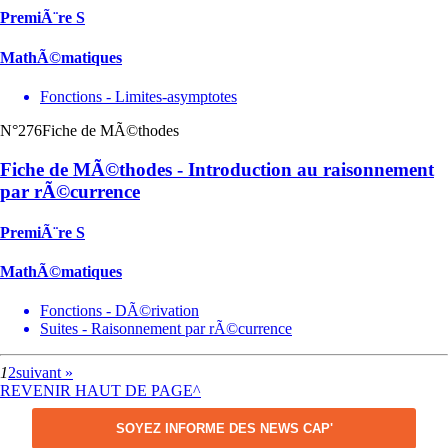
PremiÃ¨re S
MathÃ©matiques
Fonctions - Limites-asymptotes
N°276
Fiche de MÃ©thodes
Fiche de MÃ©thodes - Introduction au raisonnement
par rÃ©currence
PremiÃ¨re S
MathÃ©matiques
Fonctions - DÃ©rivation
Suites - Raisonnement par rÃ©currence
1
2
suivant »
REVENIR HAUT DE PAGE^
SOYEZ INFORME DES NEWS CAP'