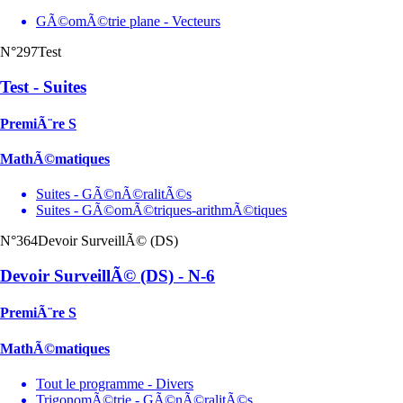
GÃ©omÃ©trie plane - Vecteurs
N°297
Test
Test - Suites
PremiÃ¨re S
MathÃ©matiques
Suites - GÃ©nÃ©ralitÃ©s
Suites - GÃ©omÃ©triques-arithmÃ©tiques
N°364
Devoir SurveillÃ© (DS)
Devoir SurveillÃ© (DS) - N-6
PremiÃ¨re S
MathÃ©matiques
Tout le programme - Divers
TrigonomÃ©trie - GÃ©nÃ©ralitÃ©s