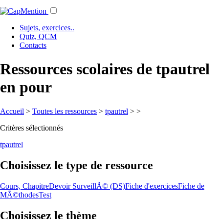
Sujets, exercices..
Quiz, QCM
Contacts
Ressources scolaires de tpautrel
en pour
Accueil
>
Toutes les ressources
>
tpautrel
>
>
Critères sélectionnés
tpautrel
Choisissez le type de ressource
Cours, Chapitre
Devoir SurveillÃ© (DS)
Fiche d'exercices
Fiche de
MÃ©thodes
Test
Choisissez le thème