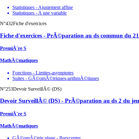
Statistiques - Ajustement affine
Statistiques - A une variable
N°432
Fiche d'exercices
Fiche d'exercices - PrÃ©paration au ds commun du 21 
PremiÃ¨re S
MathÃ©matiques
Fonctions - Limites-asymptotes
Suites - GÃ©omÃ©triques-arithmÃ©tiques
N°253
Devoir SurveillÃ© (DS)
Devoir SurveillÃ© (DS) - PrÃ©paration au ds 2 du jeu
PremiÃ¨re S
MathÃ©matiques
GÃ©omÃ©trie plane - Barycentre