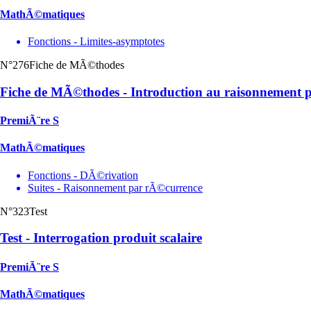
MathÃ©matiques
Fonctions - Limites-asymptotes
N°276
Fiche de MÃ©thodes
Fiche de MÃ©thodes - Introduction au raisonnement 
PremiÃ¨re S
MathÃ©matiques
Fonctions - DÃ©rivation
Suites - Raisonnement par rÃ©currence
N°323
Test
Test - Interrogation produit scalaire
PremiÃ¨re S
MathÃ©matiques