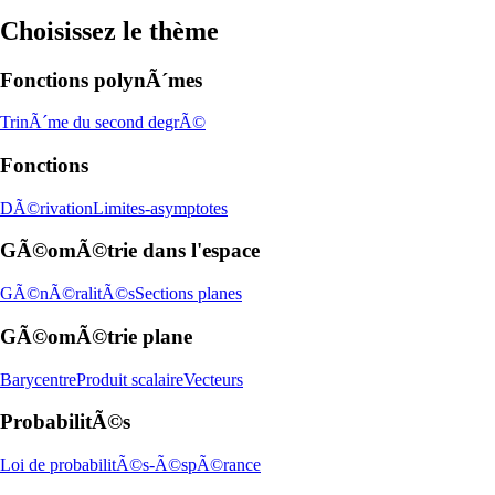
Choisissez le thème
Fonctions polynÃ´mes
TrinÃ´me du second degrÃ©
Fonctions
DÃ©rivation
Limites-asymptotes
GÃ©omÃ©trie dans l'espace
GÃ©nÃ©ralitÃ©s
Sections planes
GÃ©omÃ©trie plane
Barycentre
Produit scalaire
Vecteurs
ProbabilitÃ©s
Loi de probabilitÃ©s-Ã©spÃ©rance