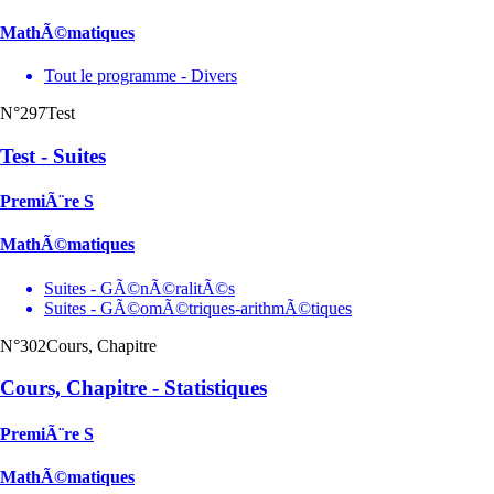
MathÃ©matiques
Tout le programme - Divers
N°297
Test
Test - Suites
PremiÃ¨re S
MathÃ©matiques
Suites - GÃ©nÃ©ralitÃ©s
Suites - GÃ©omÃ©triques-arithmÃ©tiques
N°302
Cours, Chapitre
Cours, Chapitre - Statistiques
PremiÃ¨re S
MathÃ©matiques