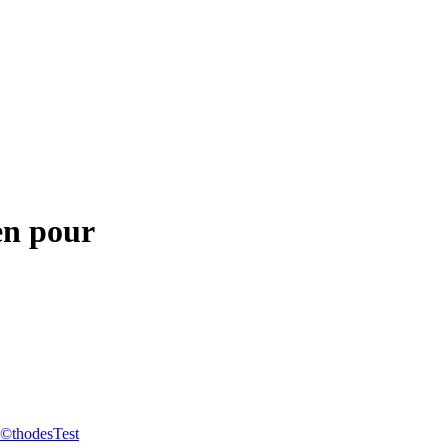
en pour
©thodes
Test