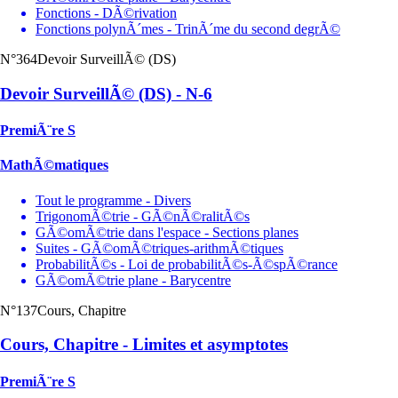
Fonctions - DÃ©rivation
Fonctions polynÃ´mes - TrinÃ´me du second degrÃ©
N°364
Devoir SurveillÃ© (DS)
Devoir SurveillÃ© (DS) - N-6
PremiÃ¨re S
MathÃ©matiques
Tout le programme - Divers
TrigonomÃ©trie - GÃ©nÃ©ralitÃ©s
GÃ©omÃ©trie dans l'espace - Sections planes
Suites - GÃ©omÃ©triques-arithmÃ©tiques
ProbabilitÃ©s - Loi de probabilitÃ©s-Ã©spÃ©rance
GÃ©omÃ©trie plane - Barycentre
N°137
Cours, Chapitre
Cours, Chapitre - Limites et asymptotes
PremiÃ¨re S