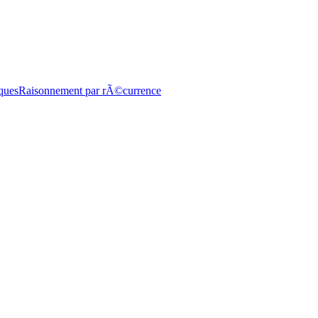
ques
Raisonnement par rÃ©currence