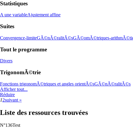
Statistiques
A une variable
Ajustement affine
Suites
Convergence-limite
GÃ©nÃ©ralitÃ©s
GÃ©omÃ©triques-arithmÃ©ti
Tout le programme
Divers
TrigonomÃ©trie
Fonctions trigonomÃ©triques et angles orientÃ©s
GÃ©nÃ©ralitÃ©s
Afficher tout...
Réduire
1
2
suivant »
Liste des ressources trouvées
N°136
Test