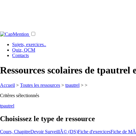
Sujets, exercices..
Quiz, QCM
Contacts
Ressources scolaires de tpautrel 
Accueil
>
Toutes les ressources
>
tpautrel
>
>
Critères sélectionnés
tpautrel
Choisissez le type de ressource
Cours, Chapitre
Devoir SurveillÃ© (DS)
Fiche d'exercices
Fiche de MÃ