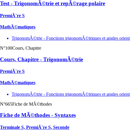
Test - TrigonomÃ©trie et repÃ©rage polaire
PremiÃ¨re S
MathÃ©matiques
TrigonomÃ©trie - Fonctions trigonomÃ©triques et angles orie
N°100
Cours, Chapitre
Cours, Chapitre - TrigonomÃ©trie
PremiÃ¨re S
MathÃ©matiques
TrigonomÃ©trie - Fonctions trigonomÃ©triques et angles orie
N°665
Fiche de MÃ©thodes
Fiche de MÃ©thodes - Syntaxes
Terminale S, PremiÃ¨re S, Seconde