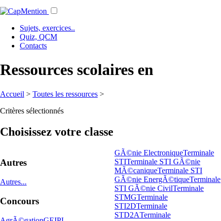
Sujets, exercices..
Quiz, QCM
Contacts
Ressources scolaires en
Accueil
>
Toutes les ressources
>
Critères sélectionnés
Choisissez votre classe
GÃ©nie Electronique
Terminale
STI
Terminale STI GÃ©nie
Autres
MÃ©canique
Terminale STI
GÃ©nie EnergÃ©tique
Terminale
Autres...
STI GÃ©nie Civil
Terminale
STMG
Terminale
Concours
STI2D
Terminale
STD2A
Terminale
AgrÃ©gation
GEIPI