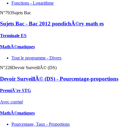
Fonctions - Logarithme
N°793
Sujets Bac
Sujets Bac - Bac 2012 pondichÃ©ry math es
Terminale ES
MathÃ©matiques
Tout le programme - Divers
N°228
Devoir SurveillÃ© (DS)
Devoir SurveillÃ© (DS) - Pourcentage-proportions
PremiÃ¨re STG
Avec corrigé
MathÃ©matiques
Pourcentage, Taux - Proportions