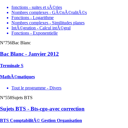
fonctions - suites et sÃ©ries
Nombres complexes - GÃ©nÃ©ralitÃ©s
Fonctions - Logarithme
Nombres complexes - Similitudes planes
IntÃ©gration - Calcul intÃ©gral
Fonctions - Exponentielle
N°756
Bac Blanc
Bac Blanc - Janvier 2012
Terminale S
MathÃ©matiques
Tout le programme - Divers
N°558
Sujets BTS
Sujets BTS - Bts-cgo-avec correction
BTS ComptabilitÃ© Gestion Organisation