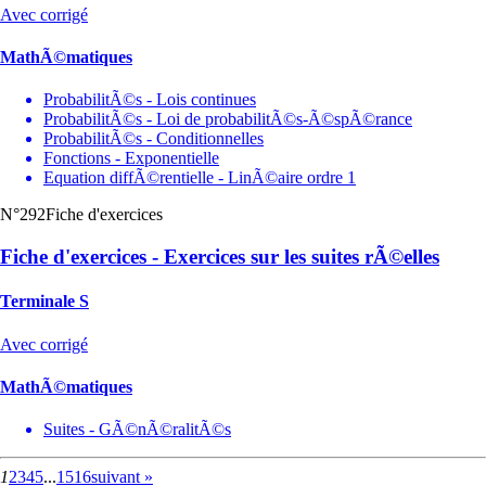
Avec corrigé
MathÃ©matiques
ProbabilitÃ©s - Lois continues
ProbabilitÃ©s - Loi de probabilitÃ©s-Ã©spÃ©rance
ProbabilitÃ©s - Conditionnelles
Fonctions - Exponentielle
Equation diffÃ©rentielle - LinÃ©aire ordre 1
N°292
Fiche d'exercices
Fiche d'exercices - Exercices sur les suites rÃ©elles
Terminale S
Avec corrigé
MathÃ©matiques
Suites - GÃ©nÃ©ralitÃ©s
1
2
3
4
5
...
15
16
suivant »