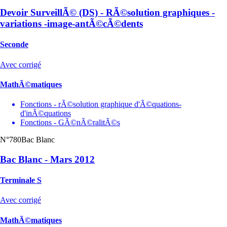
Devoir SurveillÃ© (DS) - RÃ©solution graphiques -
variations -image-antÃ©cÃ©dents
Seconde
Avec corrigé
MathÃ©matiques
Fonctions - rÃ©solution graphique d'Ã©quations-
d'inÃ©quations
Fonctions - GÃ©nÃ©ralitÃ©s
N°780
Bac Blanc
Bac Blanc - Mars 2012
Terminale S
Avec corrigé
MathÃ©matiques