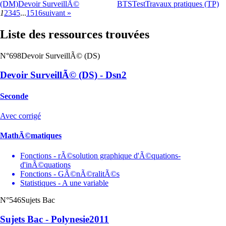
(DM)
Devoir SurveillÃ©
BTS
Test
Travaux pratiques (TP)
1
2
3
4
5
...
15
16
suivant »
Liste des ressources trouvées
N°698
Devoir SurveillÃ© (DS)
Devoir SurveillÃ© (DS) - Dsn2
Seconde
Avec corrigé
MathÃ©matiques
Fonctions - rÃ©solution graphique d'Ã©quations-
d'inÃ©quations
Fonctions - GÃ©nÃ©ralitÃ©s
Statistiques - A une variable
N°546
Sujets Bac
Sujets Bac - Polynesie2011