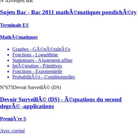
N°420
Sujets Bac
Sujets Bac - Bac 2011 mathÃ©matiques pondichÃ©ry
Terminale ES
MathÃ©matiques
Graphes - GÃ©nÃ©ralitÃ©s
Fonctions - Logarithme
Statistiques - Ajustement affine
IntÃ©gration - Primitives
Fonctions - Exponentielle
ProbabilitÃ©s - Conditionnelles
N°675
Devoir SurveillÃ© (DS)
Devoir SurveillÃ© (DS) - Ã©quations du second
degrÃ© -applications
PremiÃ¨re S
Avec corrigé