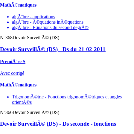
MathÃ©matiques
algÃ¨bre - applications
algÃ¨bre - Ã©quations inÃ©quations
algÃ¨bre - Equations du second degrÃ©
N°368
Devoir SurveillÃ© (DS)
Devoir SurveillÃ© (DS) - Ds du 21-02-2011
PremiÃ¨re S
Avec corrigé
MathÃ©matiques
TrigonomÃ©trie - Fonctions trigonomÃ©triques et angles
orientÃ©s
N°366
Devoir SurveillÃ© (DS)
Devoir SurveillÃ© (DS) - Ds seconde - fonctions