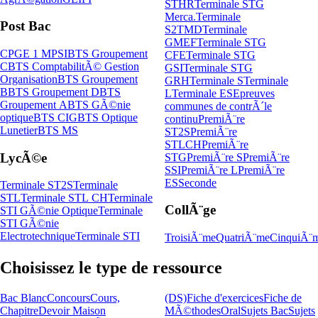
STHR
Terminale STG
Merca.
Terminale
Post Bac
S2TMD
Terminale
GMEF
Terminale STG
CPGE 1 MPSI
BTS Groupement
CFE
Terminale STG
C
BTS ComptabilitÃ© Gestion
GSI
Terminale STG
Organisation
BTS Groupement
GRH
Terminale S
Terminale
B
BTS Groupement D
BTS
L
Terminale ES
Epreuves
Groupement A
BTS GÃ©nie
communes de contrÃ´le
optique
BTS CIG
BTS Optique
continu
PremiÃ¨re
Lunetier
BTS MS
ST2S
PremiÃ¨re
STLCH
PremiÃ¨re
LycÃ©e
STG
PremiÃ¨re S
PremiÃ¨re
SSI
PremiÃ¨re L
PremiÃ¨re
ES
Seconde
Terminale ST2S
Terminale
STL
Terminale STL CH
Terminale
CollÃ¨ge
STI GÃ©nie Optique
Terminale
STI GÃ©nie
Electrotechnique
Terminale STI
TroisiÃ¨me
QuatriÃ¨me
CinquiÃ¨
Choisissez le type de ressource
Bac Blanc
Concours
Cours,
(DS)
Fiche d'exercices
Fiche de
Chapitre
Devoir Maison
MÃ©thodes
Oral
Sujets Bac
Sujets