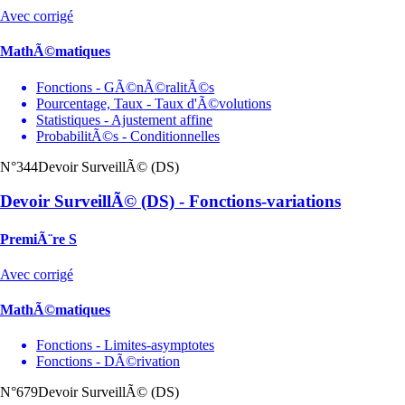
Avec corrigé
MathÃ©matiques
Fonctions - GÃ©nÃ©ralitÃ©s
Pourcentage, Taux - Taux d'Ã©volutions
Statistiques - Ajustement affine
ProbabilitÃ©s - Conditionnelles
N°344
Devoir SurveillÃ© (DS)
Devoir SurveillÃ© (DS) - Fonctions-variations
PremiÃ¨re S
Avec corrigé
MathÃ©matiques
Fonctions - Limites-asymptotes
Fonctions - DÃ©rivation
N°679
Devoir SurveillÃ© (DS)