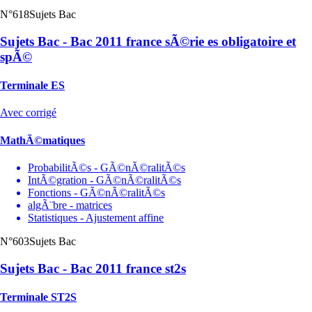
N°618
Sujets Bac
Sujets Bac - Bac 2011 france sÃ©rie es obligatoire et
spÃ©
Terminale ES
Avec corrigé
MathÃ©matiques
ProbabilitÃ©s - GÃ©nÃ©ralitÃ©s
IntÃ©gration - GÃ©nÃ©ralitÃ©s
Fonctions - GÃ©nÃ©ralitÃ©s
algÃ¨bre - matrices
Statistiques - Ajustement affine
N°603
Sujets Bac
Sujets Bac - Bac 2011 france st2s
Terminale ST2S