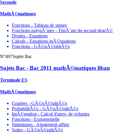
Seconde
MathÃ©matiques
Fonctions - Tableau de signes
Fonctions polynÃ´mes - TrinÃ´me du second degrÃ©
Droites - Equations
Calculs - Equations-inÃ©quations
Fonctions - GÃ©nÃ©ralitÃ©s
N°497
Sujets Bac
Sujets Bac - Bac 2011 mathÃ©matiques liban
Terminale ES
MathÃ©matiques
Graphes - GÃ©nÃ©ralitÃ©s
ProbabilitÃ©s - GÃ©nÃ©ralitÃ©s
IntÃ©gration - Calcul d'aires- de volumes
Fonctions - Exponentielle
Statistiques - Ajustement affine
Suites - GÃ©nÃ©ralitÃ©s