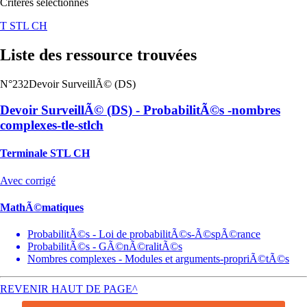
Critères sélectionnés
T STL CH
Liste des ressource trouvées
N°232
Devoir SurveillÃ© (DS)
Devoir SurveillÃ© (DS) - ProbabilitÃ©s -nombres
complexes-tle-stlch
Terminale STL CH
Avec corrigé
MathÃ©matiques
ProbabilitÃ©s - Loi de probabilitÃ©s-Ã©spÃ©rance
ProbabilitÃ©s - GÃ©nÃ©ralitÃ©s
Nombres complexes - Modules et arguments-propriÃ©tÃ©s
REVENIR HAUT DE PAGE^