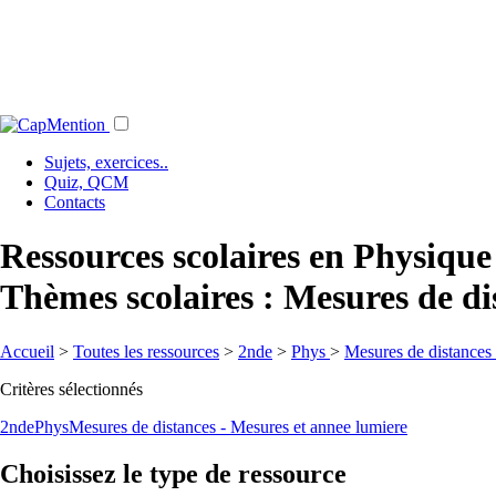
Sujets, exercices..
Quiz, QCM
Contacts
Ressources scolaires en Physiqu
Thèmes scolaires : Mesures de di
Accueil
>
Toutes les ressources
>
2nde
>
Phys
>
Mesures de distances 
Critères sélectionnés
2nde
Phys
Mesures de distances - Mesures et annee lumiere
Choisissez le type de ressource