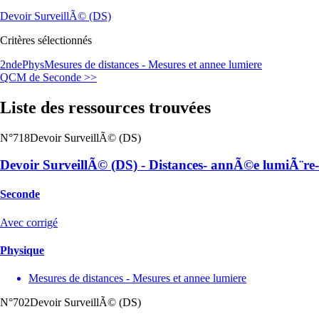
Devoir SurveillÃ© (DS)
Critères sélectionnés
2nde
Phys
Mesures de distances - Mesures et annee lumiere
QCM de Seconde >>
Liste des ressources trouvées
N°718
Devoir SurveillÃ© (DS)
Devoir SurveillÃ© (DS) - Distances- annÃ©e lumiÃ¨re- 
Seconde
Avec corrigé
Physique
Mesures de distances - Mesures et annee lumiere
N°702
Devoir SurveillÃ© (DS)