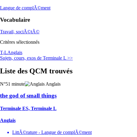
Langue de complÃ©ment
Vocabulaire
Travail, sociÃ©tÃ©
Critères sélectionnés
T-L
Anglais
Sujets, cours, exos de Terminale L >>
Liste des QCM trouvés
N°5
1 minute
Anglais
the god of small things
Terminale ES, Terminale L
Anglais
LittÃ©rature - Langue de complÃ©ment