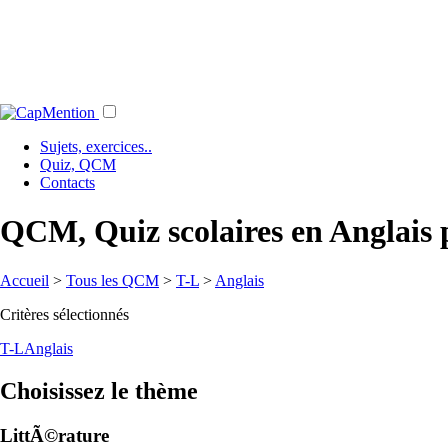
Sujets, exercices..
Quiz, QCM
Contacts
QCM, Quiz scolaires en Anglais
Accueil
>
Tous les QCM
>
T-L
>
Anglais
Critères sélectionnés
T-L
Anglais
Choisissez le thème
LittÃ©rature