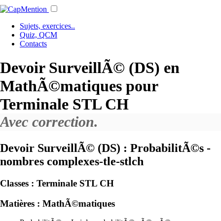
Sujets, exercices..
Quiz, QCM
Contacts
Devoir SurveillÃ© (DS) en
MathÃ©matiques pour
Terminale STL CH
Avec correction.
Devoir SurveillÃ© (DS) : ProbabilitÃ©s -
nombres complexes-tle-stlch
Classes :
Terminale STL CH
Matières :
MathÃ©matiques