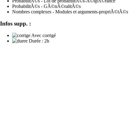
ProbabilitÃ©s - Loi de probabilitÃ©s-Ã©spÃ©rance
ProbabilitÃ©s - GÃ©nÃ©ralitÃ©s
Nombres complexes - Modules et arguments-propriÃ©tÃ©s
Infos supp. :
Avec corrigé
Durée :
2h