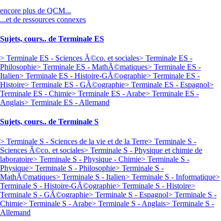
encore plus de QCM...
...et de ressources connexes
Sujets, cours.. de Terminale ES
> Terminale ES - Sciences Ã©co. et sociales
> Terminale ES -
Philosophie
> Terminale ES - MathÃ©matiques
> Terminale ES -
Italien
> Terminale ES - Histoire-GÃ©ographie
> Terminale ES -
Histoire
> Terminale ES - GÃ©ographie
> Terminale ES - Espagnol
>
Terminale ES - Chimie
> Terminale ES - Arabe
> Terminale ES -
Anglais
> Terminale ES - Allemand
Sujets, cours.. de Terminale S
> Terminale S - Sciences de la vie et de la Terre
> Terminale S -
Sciences Ã©co. et sociales
> Terminale S - Physique et chimie de
laboratoire
> Terminale S - Physique - Chimie
> Terminale S -
Physique
> Terminale S - Philosophie
> Terminale S -
MathÃ©matiques
> Terminale S - Italien
> Terminale S - Informatique
>
Terminale S - Histoire-GÃ©ographie
> Terminale S - Histoire
>
Terminale S - GÃ©ographie
> Terminale S - Espagnol
> Terminale S -
Chimie
> Terminale S - Arabe
> Terminale S - Anglais
> Terminale S -
Allemand