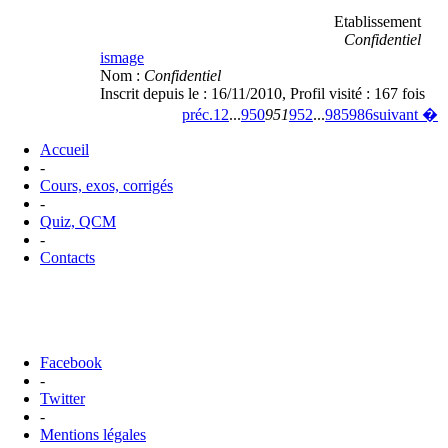
Etablissement
Confidentiel
ismage
Nom :
Confidentiel
Inscrit depuis le :
16/11/2010
, Profil visité :
167 fois
préc.
1
2
...
950
951
952
...
985
986
suivant �
Accueil
-
Cours, exos, corrigés
-
Quiz, QCM
-
Contacts
Facebook
-
Twitter
-
Mentions légales