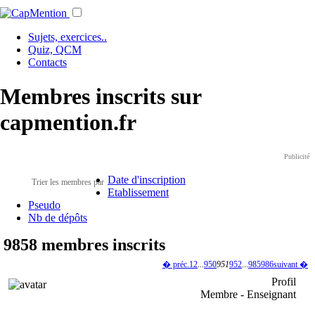
Sujets, exercices..
Quiz, QCM
Contacts
Membres inscrits sur
capmention.fr
Publicité
Date d'inscription
Trier les membres par
Etablissement
Pseudo
Nb de dépôts
9858 membres inscrits
� préc.
1
2
...
950
951
952
...
985
986
suivant �
Profil
Membre - Enseignant