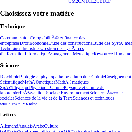
CM2
CM1
CE2
CE1
CP
Choisissez votre matière
Technique
Communication
ComptabilitÃ© et finance des
entreprises
Droit
Economie
Etude des constructions
Etude des SystÃ¨mes
Techniques Industriels
Gestion des systÃ¨mes
d'information
Informatique
Management
Mercatique
Ressource Humaine
Sciences
Biochimie
Biologie et physiopathologie humaines
Chimie
Enseignement
Scientifique
MathÃ©matiques
MathÃ©matiques
SpÃ©
Physique
Physique - Chimie
Physique et chimie de
laboratoire
PrÃ©vention Sociale Environnement
Sciences Ã©co. et
sociales
Sciences de la vie et de la Terre
Sciences et techniques
sanitaires et sociales
Lettres
Allemand
Anglais
Arabe
Culture
GÃ©nÃ©rale
Espagnol
FranÃ§ais
GÃ©ographie
Histoire
Histoire-