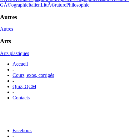
GÃ©ographie
Italien
LittÃ©rature
Philosophie
Autres
Autres
Arts
Arts plastiques
Accueil
-
Cours, exos, corrigés
-
Quiz, QCM
-
Contacts
Facebook
-