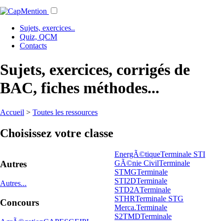
Sujets, exercices..
Quiz, QCM
Contacts
Sujets, exercices, corrigés de
BAC, fiches méthodes...
Accueil
>
Toutes les ressources
Choisissez votre classe
EnergÃ©tique
Terminale STI
GÃ©nie Civil
Terminale
Autres
STMG
Terminale
STI2D
Terminale
Autres...
STD2A
Terminale
STHR
Terminale STG
Concours
Merca.
Terminale
S2TMD
Terminale