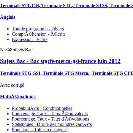
Terminale STL CH, Terminale STL, Terminale ST2S, Terminal
Anglais
Tout le programme - Divers
ComprÃ©hension - Ã©crite
Expression - Ecrite
N°868
Sujets Bac
Sujets Bac - Bac stgcfe-merca-gsi-france juin 2012
Terminale STG GSI, Terminale STG Merca., Terminale STG CF
Avec corrigé
MathÃ©matiques
ProbabilitÃ©s - Conditionnelles
Pourcentage, Taux - Taux Ã©quivalents
Pourcentage, Taux - Taux d'Ã©volutions
Statistiques - Droite des moindres carrÃ©s
Fonctions - Tableau de signes