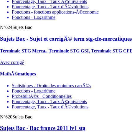
Pourcentage, Taux - Taux Ã©quivalents
Pourcentage, Taux - Taux d'Ã©volutions
Fonctions - fonctions applications-Ã©conomie
Fonctions - Logarithme
N°624
Sujets Bac
Sujets Bac - Sujet et corrigÃ© term stg-cfe-mercatique
Terminale STG Merca., Terminale STG GSI, Terminale STG CF
Avec corrigé
MathÃ©matiques
Statistiques - Droite des moindres carrÃ©s
Fonctions - Logarithme
ProbabilitÃ©s - Conditionnelles
Pourcentage, Taux - Taux Ã©quivalents
Pourcentage, Taux - Taux d'Ã©volutions
N°620
Sujets Bac
Sujets Bac - Bac france 2011 lv1 stg