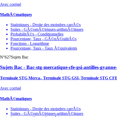
Avec corrigé
MathÃ©matiques
Statistiques - Droite des moindres carrÃ©s
Suites - GÃ©omÃ©triques-arithmÃ©tiques
ProbabilitÃ©s - Conditionnelles
Pourcentage, Taux - GÃ©nÃ©ralitÃ©s
Fonctions - Logarithme
Pourcentage, Taux - Taux Ã©quivalents
N°627
Sujets Bac
Sujets Bac - Bac-stg-mercatique-cfe-gsi-antilles-gyanne
Terminale STG Merca., Terminale STG GSI, Terminale STG CF
Avec corrigé
MathÃ©matiques
Statistiques - Droite des moindres carrÃ©s
Suites - GÃ©omÃ©triques-arithmÃ©tiques