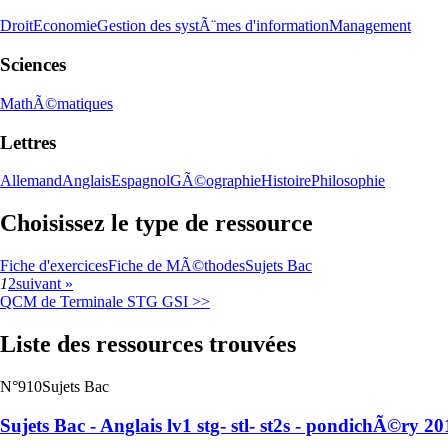
Droit
Economie
Gestion des systÃ¨mes d'information
Management
Sciences
MathÃ©matiques
Lettres
Allemand
Anglais
Espagnol
GÃ©ographie
Histoire
Philosophie
Choisissez le type de ressource
Fiche d'exercices
Fiche de MÃ©thodes
Sujets Bac
1
2
suivant »
QCM de Terminale STG GSI >>
Liste des ressources trouvées
N°910
Sujets Bac
Sujets Bac - Anglais lv1 stg- stl- st2s - pondichÃ©ry 20