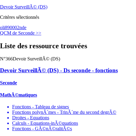
Devoir SurveillÃ© (DS)
Critères sélectionnés
oli89000
2nde
QCM de Seconde >>
Liste des ressource trouvées
N°366
Devoir SurveillÃ© (DS)
Devoir SurveillÃ© (DS) - Ds seconde - fonctions
Seconde
MathÃ©matiques
Fonctions - Tableau de signes
Fonctions polynÃ´mes - TrinÃ´me du second degrÃ©
Droites - Equations
Calculs - Equations-inÃ©quations
Fonctions - GÃ©nÃ©ralitÃ©s